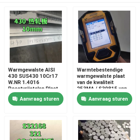
Warmgewalste AISI
Warmtebestendige
430 SUS430 10Cr17
warmgewalste plaat
W.NR 1.4016
van de kwaliteit
Roestvrijstalen Plaat
253MA / S30815 van
10*1500*6000 NO.1
roestvrij staal
Huis
Aanvraag sturen
Aanvraag sturen
Oppervlak
Producten
Video's