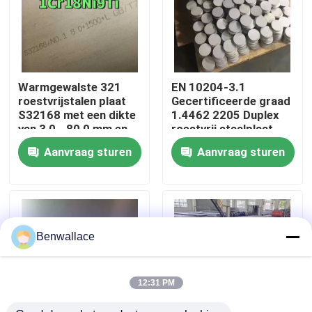
Over ons
fabriekstour
Warmgewalste 321
EN 10204-3.1
roestvrijstalen plaat
Gecertificeerde graad
S32168 met een dikte
1.4462 2205 Duplex
Kwaliteitscontrole
van 3,0 - 80,0 mm en
roestvrij staalplaat
corrosiebestendigheid
met warmgewalste
Aanvraag sturen
Aanvraag sturen
techniek
Neem contact met ons op
Nieuws
Benwallace
Gevallen
12:31 PM
Vraag een offerte