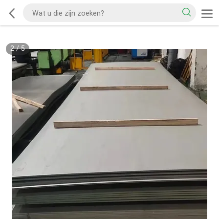
2
/
5