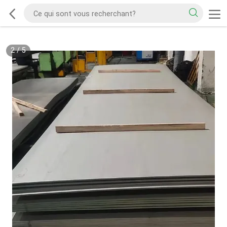
2
/
5