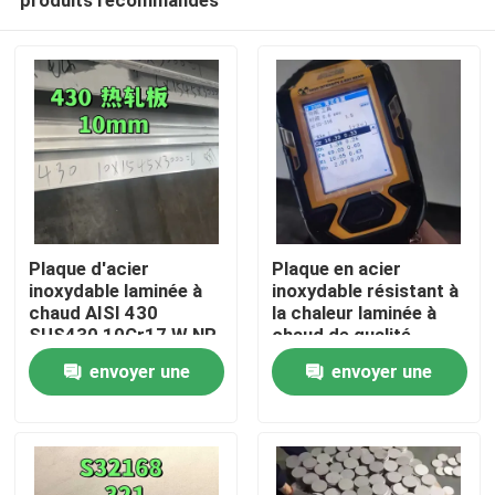
Plaque d'acier
Plaque en acier
inoxydable laminée à
inoxydable résistant à
chaud AISI 430
la chaleur laminée à
SUS430 10Cr17 W.NR
chaud de qualité
À la maison
1.4016 Surface NO.1
253MA / S30815 avec
envoyer une
envoyer une
10*1500*6000
surface de décapage
demande
demande
Produits
Vidéos