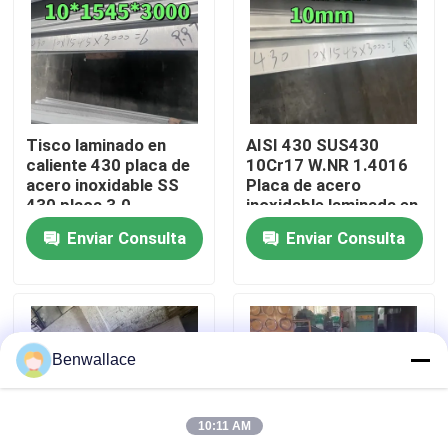
Sobre nosotros
recorrido por la fábrica
Tisco laminado en
AISI 430 SUS430
caliente 430 placa de
10Cr17 W.NR 1.4016
Control de calidad
acero inoxidable SS
Placa de acero
430 placa 3.0 -
inoxidable laminada en
10.0mm No.1
caliente
Enviar Consulta
Enviar Consulta
superficie
10*1500*6000
Contacta con nosotros
Superficie NO.1
Noticias
Benwallace
Casos de trabajo
10:11 AM
Solicitar una cita