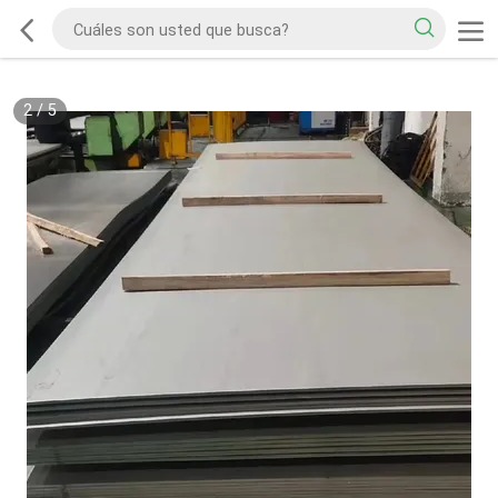
2
/
5