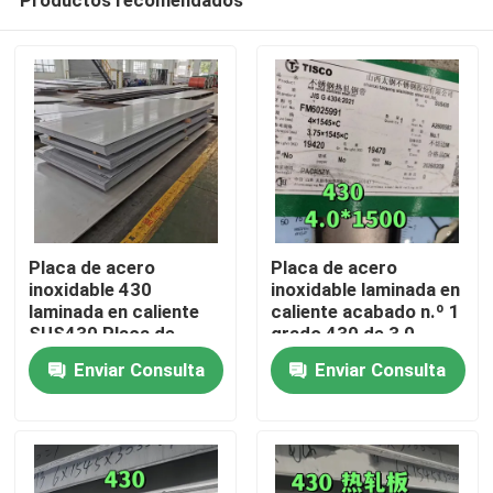
Placa de acero
Placa de acero
inoxidable 430
inoxidable laminada en
laminada en caliente
caliente acabado n.º 1
SUS430 Placa de
grado 430 de 3,0 -
En casa
metal
10,0 mm, placa SS
Enviar Consulta
Enviar Consulta
8*1500*6000mm con
430 de TISCO
superficie NO.1
Productos
Los vídeos