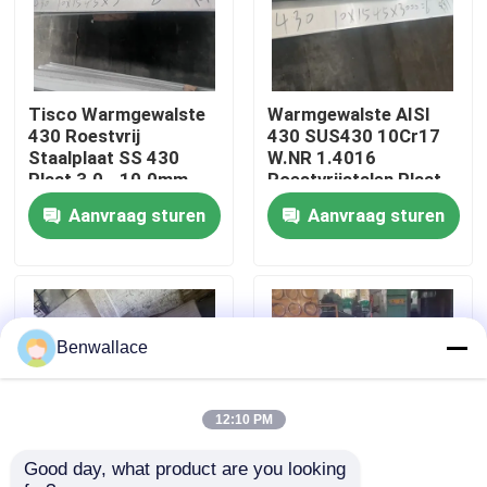
Over ons
Tisco Warmgewalste
Warmgewalste AISI
fabriekstour
430 Roestvrij
430 SUS430 10Cr17
Staalplaat SS 430
W.NR 1.4016
Plaat 3.0 - 10.0mm
Roestvrijstalen Plaat
Kwaliteitscontrole
No.1 Oppervlak
10*1500*6000 NO.1
Aanvraag sturen
Aanvraag sturen
Oppervlak
Neem contact met ons op
Nieuws
Benwallace
Gevallen
12:10 PM
Good day, what product are you looking 
Vraag een offerte