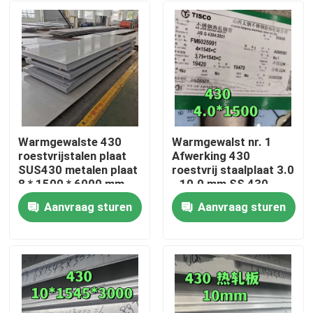
Warmgewalste 430
Warmgewalst nr. 1
roestvrijstalen plaat
Afwerking 430
SUS430 metalen plaat
roestvrij staalplaat 3.0
8 * 1500 * 6000 mm
- 10.0 mm SS 430
met NO.1-oppervlak
Plaat van TISCO
Aanvraag sturen
Aanvraag sturen
Huis
Producten
Video's