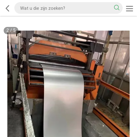
2
/
5