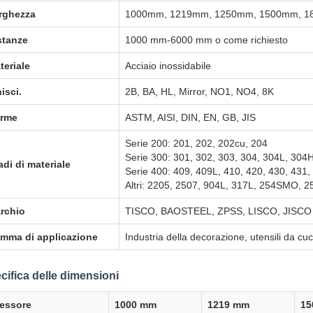
rghezza
1000mm, 1219mm, 1250mm, 1500mm, 18
stanze
1000 mm-6000 mm o come richiesto
teriale
Acciaio inossidabile
isci.
2B, BA, HL, Mirror, NO1, NO4, 8K
rme
ASTM, AISI, DIN, EN, GB, JIS
Serie 200: 201, 202, 202cu, 204
Serie 300: 301, 302, 303, 304, 304L, 304
adi di materiale
Serie 400: 409, 409L, 410, 420, 430, 431,
Altri: 2205, 2507, 904L, 317L, 254SMO, 2
rchio
TISCO, BAOSTEEL, ZPSS, LISCO, JISCO
mma di applicazione
Industria della decorazione, utensili da cuc
cifica delle dimensioni
essore
1000 mm
1219 mm
15