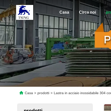
Casa
Circa noi
pr
Casa
>
prodotti
>
Lastra in acciaio inossidabile 304 con
prodotti