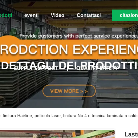
odotti
eventi
Video
Contattaci
citazio
DETTAGLI DEI PRODOTTI
 finitura Hairline, pellicola laser, finitura No.4 e tecnica laminata a cald
Last