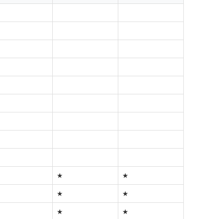
★
★
★
★
★
★