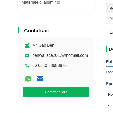
Materiale di alluminio
Re
A
Contattaci
Ev
Mr. Gao Ben
D
benwallace2012@hotmail.com
Fab
86-0510-88688870
Last
Spe
Contattaci ora
No
Sp