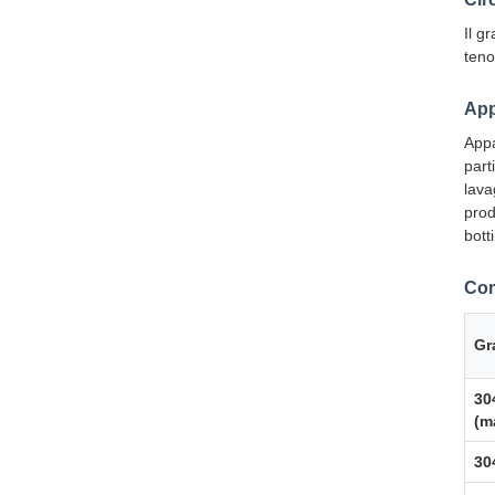
Il g
teno
App
Appa
part
lava
prod
botti
Com
Gr
30
(m
30