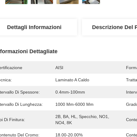
Dettagli Informazioni
Descrizione Del 
nformazioni Dettagliate
rtificazione
AISI
Form
cnica:
Laminato A Caldo
Tratt
tervallo Di Spessore:
0.4mm-100mm
Inter
tervallo Di Lunghezza:
1000 Mm-6000 Mm
Grado
2B, BA, HL, Specchio, NO1, 
pi Di Finitura:
Conte
NO4, 8K
ontenuto Del Cromo:
18.00-20.00%
Conte