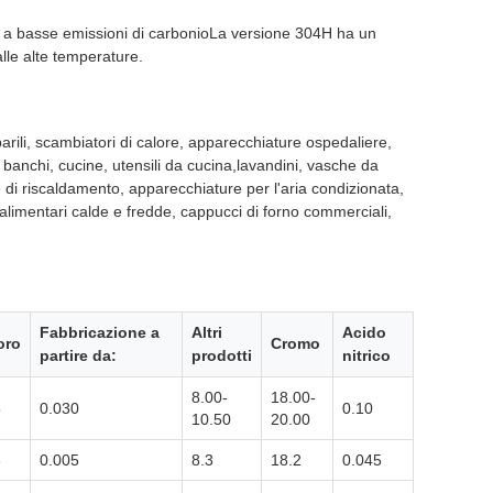
ne a basse emissioni di carbonioLa versione 304H ha un
lle alte temperature.
barili, scambiatori di calore, apparecchiature ospedaliere,
i, banchi, cucine, utensili da cucina,lavandini, vasche da
tte di riscaldamento, apparecchiature per l'aria condizionata,
 alimentari calde e fredde, cappucci di forno commerciali,
Fabbricazione a
Altri
Acido
oro
Cromo
partire da:
prodotti
nitrico
8.00-
18.00-
5
0.030
0.10
10.50
20.00
8
0.005
8.3
18.2
0.045