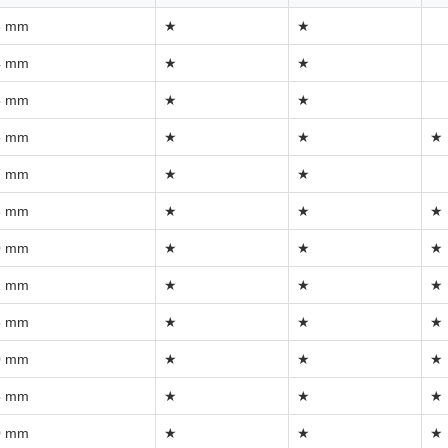
3 mm
★
★
4 mm
★
★
5 mm
★
★
6 mm
★
★
★
7 mm
★
★
8 mm
★
★
★
0 mm
★
★
★
2 mm
★
★
★
5 mm
★
★
★
0 mm
★
★
★
5 mm
★
★
★
0 mm
★
★
★