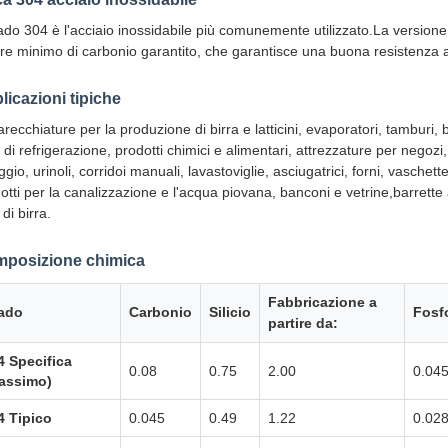
rado 304 è l'acciaio inossidabile più comunemente utilizzato.La versio
re minimo di carbonio garantito, che garantisce una buona resistenza a
licazioni tipiche
recchiature per la produzione di birra e latticini, evaporatori, tamburi, 
i di refrigerazione, prodotti chimici e alimentari, attrezzature per negoz
ggio, urinoli, corridoi manuali, lavastoviglie, asciugatrici, forni, vasche
otti per la canalizzazione e l'acqua piovana, banconi e vetrine,barrette
 di birra.
posizione chimica
Fabbricazione a
ado
Carbonio
Silicio
Fosf
partire da:
4 Specifica
0.08
0.75
2.00
0.04
assimo)
4 Tipico
0.045
0.49
1.22
0.02