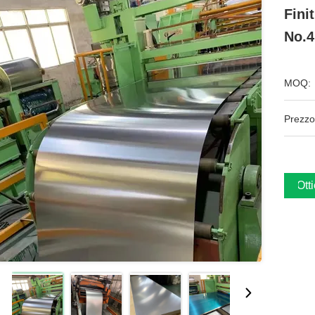
Fini
No.4
MOQ:
Prezzo
Ott