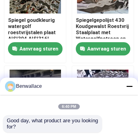
Over ons
Spiegel goudkleurig
Spiegelgepolijst 430
watergolf
Koudgewalst Roestvrij
roestvrijstalen plaat
Staalplaat met
fabriekstour
AISI304 AISI316L
Watergolfpatroon en
voor plafonddecoratie
PVD-kleur
Aanvraag sturen
Aanvraag sturen
Kwaliteitscontrole
Neem contact met ons op
Benwallace
Nieuws
6:40 PM
Gevallen
Good day, what product are you looking 
for?
JIS Gekeurd Gepolijst
304 Spiegel Water
Watergolf Roestvrij
Golvend Roestvrij
Vraag een offerte