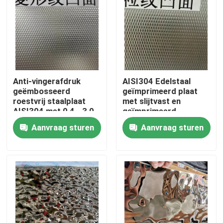
Anti-vingerafdruk
AISI304 Edelstaal
geëmbosseerd
geïmprimeerd plaat
roestvrij staalplaat
met slijtvast en
AISI304 met 0,4 - 3,0
geïmprimeerd
mm dikte voor
oppervlak voor
Aanvraag sturen
Aanvraag sturen
architecturale
decoratieve
toepassingen
toepassingen
Huis
Producten
Video's