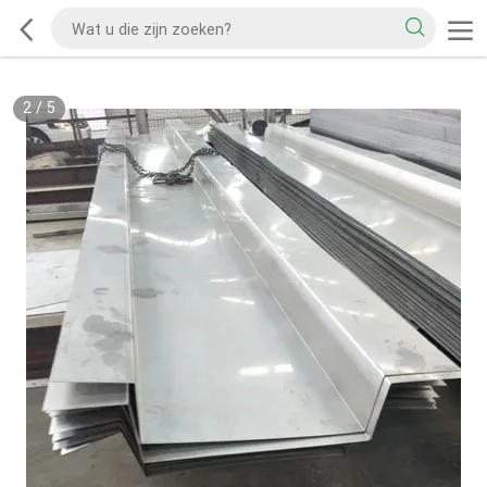
2
/
5