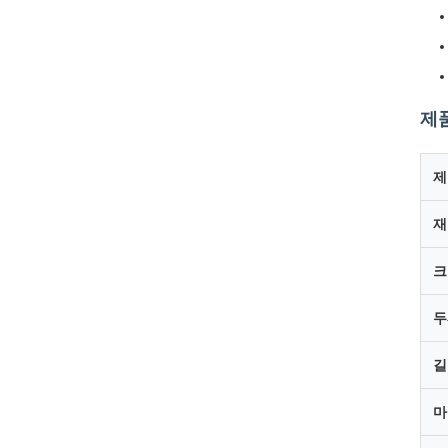
제
제
재
크
두
길
마