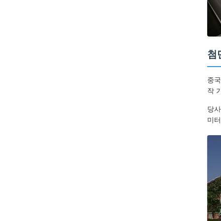
첨
중국
작 
당사
미터