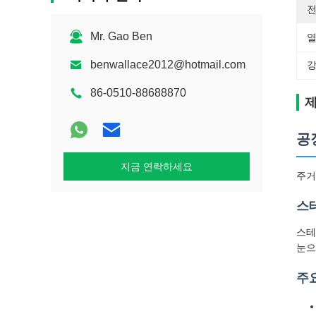
전
Mr. Gao Ben
열
benwallace2012@hotmail.com
강
86-0510-88688870
제
공
지금 연락하세요
주거
스
스테
눈으
주