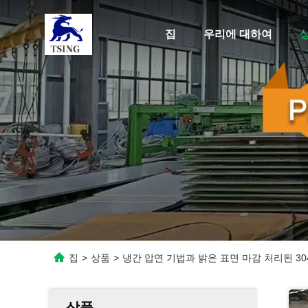
집
우리에 대하여
집
>
상품
>
냉간 압연 기법과 밝은 표면 마감 처리된 3
상품