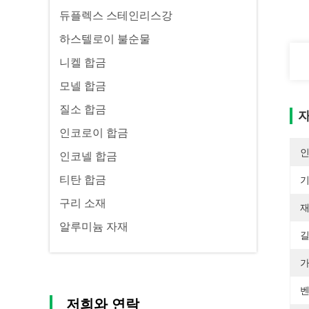
듀플렉스 스테인리스강
하스텔로이 불순물
니켈 합금
모넬 합금
질소 합금
자
인코로이 합금
인코넬 합금
티탄 합금
기
구리 소재
재
알루미늄 자재
길
가
벤
저희와 연락