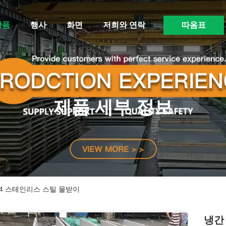
상품
행사
화면
저희와 연락
따옴표
제품 세부 정보
04 스테인리스 스틸 물받이
냉간