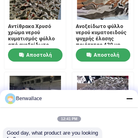
Σχετικά με εμάς
Αντίθρακα Χρυσό
Ανοξείδωτο φύλλο
χρώμα νερού
νερού κυματοειδούς
περιοδεία στο εργοστάσιο
κυματισμός φύλλο
ψυχρής έλασης
από ανοξείδωτο
ποιότητας 430 με
χάλυβα AISI304
γυαλιστερό
Αποστολή
Αποστολή
Έλεγχος ποιότητας
AISI316L για
καθρέφτη και χρώμα
διακόσμηση οροφών
PVD
ερώτησης
ερώτησης
Επικοινωνήστε μαζί μας
Ειδήσεις
Benwallace
Υποθέσεις
12:41 PM
Good day, what product are you looking 
Τρίχωμα από
304 καθρέφτης
Ζητήστε μια προσφορά