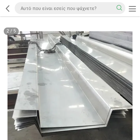
2
/
5