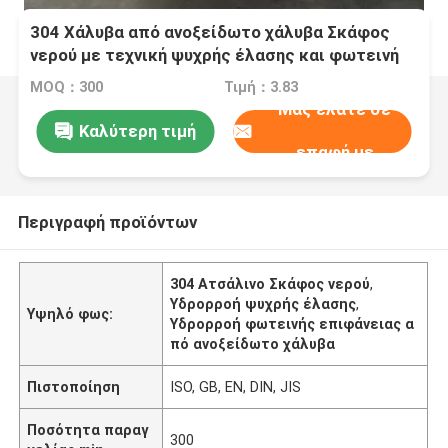
304 Χάλυβα από ανοξείδωτο χάλυβα Σκάφος
νερού με τεχνική ψυχρής έλασης και φωτεινή
επιφάνεια
MOQ：300
Τιμή：3.83
Μας ελάτε σε
Καλύτερη τιμή
επαφή με
Περιγραφή προϊόντων
304 Ατσάλινο Σκάφος νερού
,
Υδρορροή ψυχρής έλασης
,
Υψηλό φως:
Υδρορροή φωτεινής επιφάνειας α
πό ανοξείδωτο χάλυβα
Πιστοποίηση
ISO, GB, EN, DIN, JIS
Ποσότητα παραγ
300