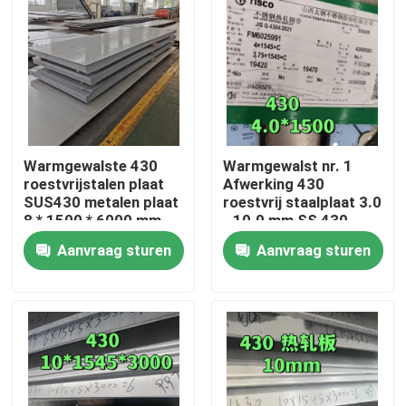
Warmgewalste 430
Warmgewalst nr. 1
roestvrijstalen plaat
Afwerking 430
SUS430 metalen plaat
roestvrij staalplaat 3.0
8 * 1500 * 6000 mm
- 10.0 mm SS 430
met NO.1-oppervlak
Plaat van TISCO
Aanvraag sturen
Aanvraag sturen
Huis
Producten
Video's