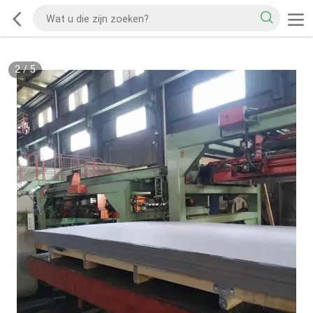
2
/
5