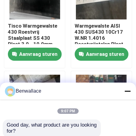
Over ons
Tisco Warmgewalste
Warmgewalste AISI
430 Roestvrij
430 SUS430 10Cr17
fabriekstour
Staalplaat SS 430
W.NR 1.4016
Plaat 3.0 - 10.0mm
Roestvrijstalen Plaat
No.1 Oppervlak
10*1500*6000 NO.1
Aanvraag sturen
Aanvraag sturen
Kwaliteitscontrole
Oppervlak
Neem contact met ons op
Benwallace
Nieuws
9:07 PM
Gevallen
Good day, what product are you looking 
for?
Warmtebestendige
Super Duplex S32760
Vraag een offerte