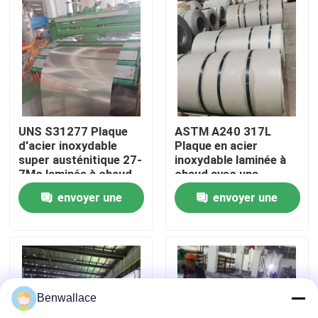
À propos de nous
visite de l'usine
Contrôle de la qualité
UNS S31277 Plaque
ASTM A240 317L
d'acier inoxydable
Plaque en acier
super austénitique 27-
inoxydable laminée à
7Mo laminée à chaud
chaud avec une
Nous contacter
résistante à la
surface n°1 et une
envoyer une
envoyer une
corrosion ASTM A240
épaisseur de 3,0 à
16,0 mm
Nouvelles
demande
demande
Les affaires
Benwallace
Demandez un devis