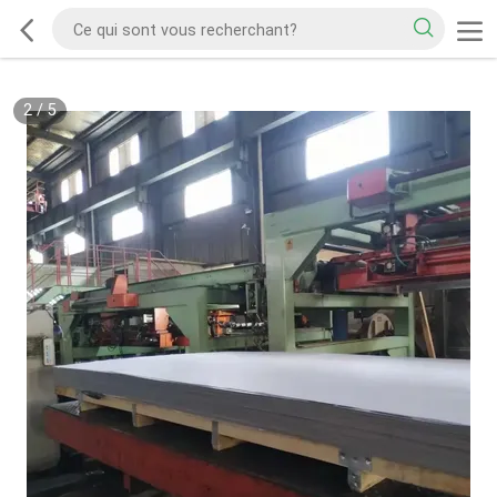
2
/
5