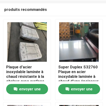
produits recommandés
Plaque d'acier
Super Duplex S32760
inoxydable laminée à
Plaque en acier
À la maison
chaud résistante à la
inoxydable laminée à
chaleur avec surface
chaud d'une épaisseur
de décapage - grade
de 3,0 à 40,0 mm pour
envoyer une
envoyer une
Produits
253MA / S30815
les applications
chimiques
demande
demande
Vidéos