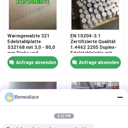
Über uns
Werksbesichtigung
Warmgewalzte 321
EN 10204-3.1
Edelstahlplatte
Zertifizierte Qualität
S32168 mit 3,0 - 80,0
1.4462 2205 Duplex-
Qualitätskontrolle
mm Dicke und
Edelstahlplatte mit
Korrosionsbeständigkeit
Warmwalztechnik
Anfrage absenden
Anfrage absenden
Kontakt mit uns
Neuigkeiten
Benwallace
Rechtssachen
8:12 PM
Bitte um ein Angebot