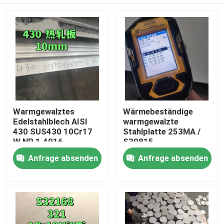
Warmgewalztes
Wärmebeständige
Edelstahlblech AISI
warmgewalzte
430 SUS430 10Cr17
Stahlplatte 253MA /
W.NR 1.4016
S30815
10*1500*6000
Zu Hause
Anfrage absenden
Anfrage absenden
Oberfläche NO.1
Produkte
Videos