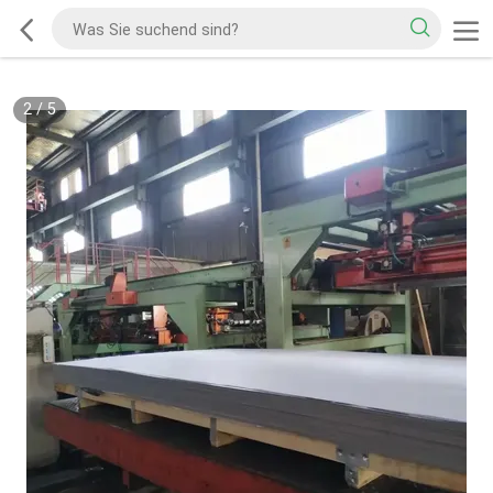
2
/
5