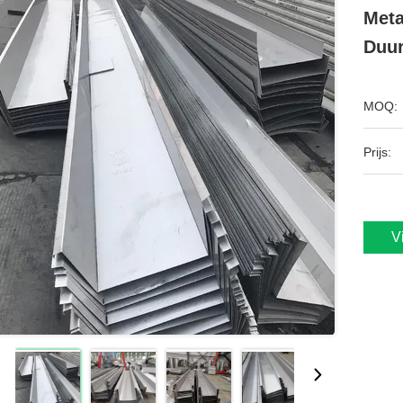
Meta
Duu
MOQ:
Prijs:
V