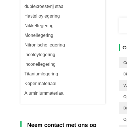
duplexroestvrij staal
Hastelloylegering
Nikkellegering
Monellegering
Nitronische legering
G
Incoloylegering
Ce
Inconellegering
Titaniumlegering
Di
Koper materiaal
V
Aluminiummateriaal
O
B
O
Neem contact met ons op