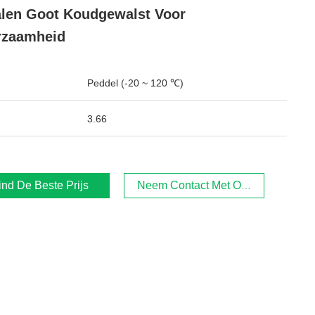
len Goot Koudgewalst Voor
rzaamheid
Peddel (-20 ~ 120 ℃)
3.66
ind De Beste Prijs
Neem Contact Met Ons Op