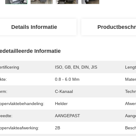
Details Informatie
Productbeschr
edetailleerde Informatie
rtificering
ISO, GB, EN, DIN, JIS
Lengt
kte:
0.8 - 6.0 Mm
Materi
orm:
C-Kanaal
Techn
ppervlaktebehandeling:
Helder
Afwer
reedte:
AANGEPAST
Aange
ppervlakteafwerking:
2B
Besc