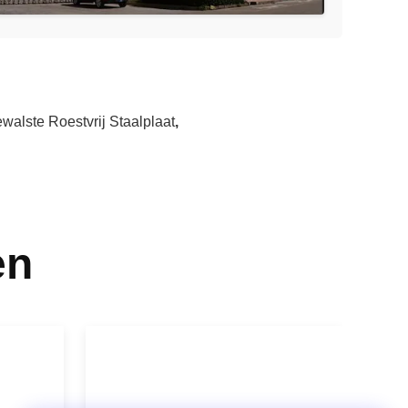
alste Roestvrij Staalplaat
,
en