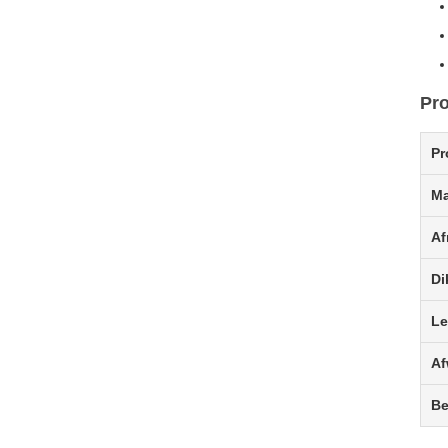
Pro
Pr
Ma
Af
Di
Le
Af
Be