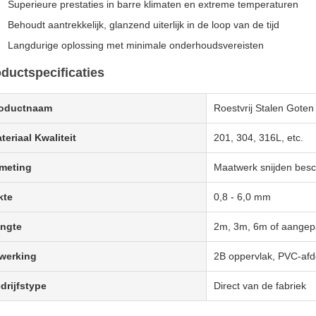
Superieure prestaties in barre klimaten en extreme temperaturen
Behoudt aantrekkelijk, glanzend uiterlijk in de loop van de tijd
Langdurige oplossing met minimale onderhoudsvereisten
ductspecificaties
oductnaam
Roestvrij Stalen Goten
teriaal Kwaliteit
201, 304, 316L, etc.
meting
Maatwerk snijden besc
kte
0,8 - 6,0 mm
ngte
2m, 3m, 6m of aangep
werking
2B oppervlak, PVC-afd
drijfstype
Direct van de fabriek