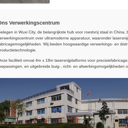
Ons Verwerkingscentrum
elegen in Wuxi City, de belangrijkste hub voor roestvrij staal in China,
erwerkingscentrum over ultramoderne apparatuur, waaronder lasersnijd
abricagemogelijkheden. Wij bieden hoogwaardige verwerkings- en distri
roductietechnologie.
nze faciliteit omvat 4m x 18m lasersnijplatforms voor precisiefabrica
oepassingen, en uitgebreide buig-, richt- en afwerkingsmogelijkheden o