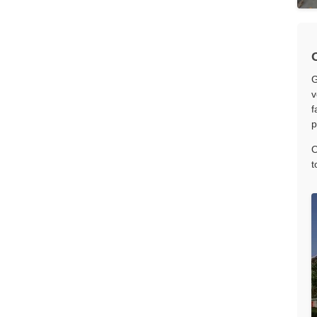
G
v
f
p
O
t