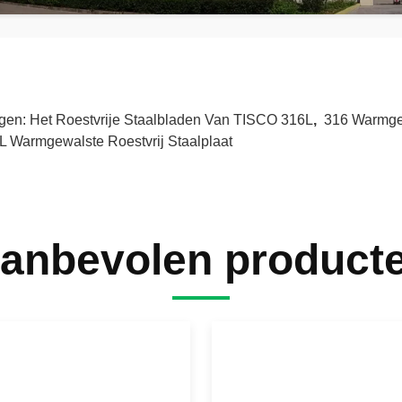
gen:
Het Roestvrije Staalbladen Van TISCO 316L
,
316 Warmgew
L Warmgewalste Roestvrij Staalplaat
anbevolen product