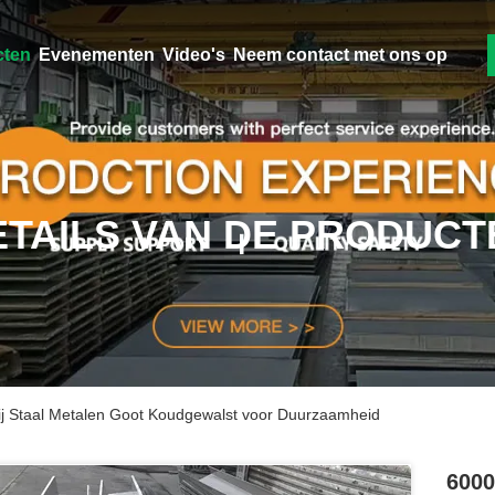
cten
Evenementen
Video's
Neem contact met ons op
ETAILS VAN DE PRODUCT
j Staal Metalen Goot Koudgewalst voor Duurzaamheid
6000