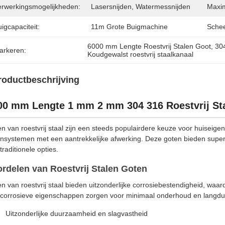
erwerkingsmogelijkheden:
Lasersnijden, Watermessnijden
Maxim
igcapaciteit:
11m Grote Buigmachine
Schee
6000 mm Lengte Roestvrij Stalen Goot
, 
304
arkeren:
Koudgewalst roestvrij staalkanaal
roductbeschrijving
00 mm Lengte 1 mm 2 mm 304 316 Roestvrij St
n van roestvrij staal zijn een steeds populairdere keuze voor huiseig
nsystemen met een aantrekkelijke afwerking. Deze goten bieden superie
traditionele opties.
rdelen van Roestvrij Stalen Goten
n van roestvrij staal bieden uitzonderlijke corrosiebestendigheid, waa
-corrosieve eigenschappen zorgen voor minimaal onderhoud en langdu
Uitzonderlijke duurzaamheid en slagvastheid