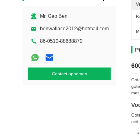
V
Mr. Gao Ben
Bu
benwallace2012@hotmail.com
M
86-0510-88688870
P
60
Contact opnemen
Gote
gote
met 
Voo
Gote
niet