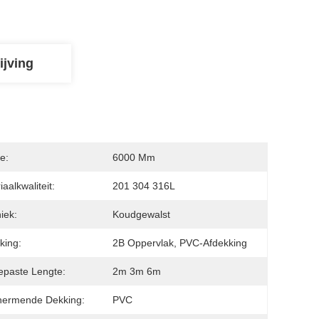
ijving
e:
6000 Mm
aalkwaliteit:
201 304 316L
iek:
Koudgewalst
king:
2B Oppervlak, PVC-Afdekking
paste Lengte:
2m 3m 6m
hermende Dekking:
PVC