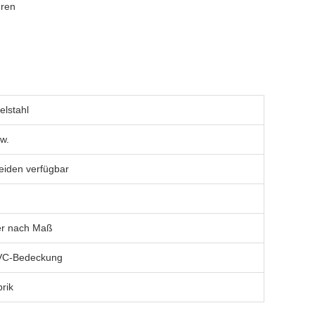
uren
elstahl
w.
iden verfügbar
er nach Maß
PVC-Bedeckung
rik