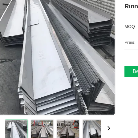
Rinn
MOQ:
Preis:
Be