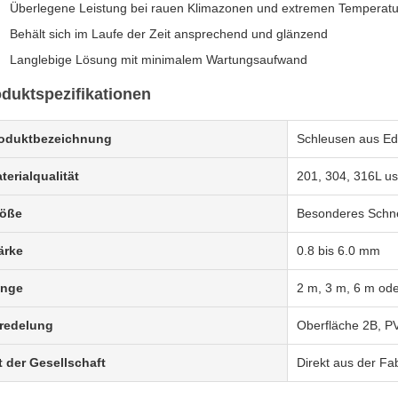
Überlegene Leistung bei rauen Klimazonen und extremen Temperat
Behält sich im Laufe der Zeit ansprechend und glänzend
Langlebige Lösung mit minimalem Wartungsaufwand
duktspezifikationen
oduktbezeichnung
Schleusen aus Ed
terialqualität
201, 304, 316L us
öße
Besonderes Schne
ärke
0.8 bis 6.0 mm
änge
2 m, 3 m, 6 m od
redelung
Oberfläche 2B, 
t der Gesellschaft
Direkt aus der Fab