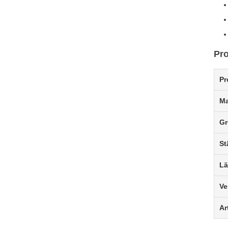
Pro
Pr
Ma
Gr
St
L
Ve
Ar