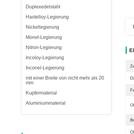
Duplexedelstahl
Hastelloy-Legierung
Nickellegierung
Monel-Legierung
Nitron-Legierung
E
Incoloy-Legierung
Ze
Inconel-Legierung
mit einer Breite von nicht mehr als 20
Di
mm
F
Kupfermaterial
Aluminiummaterial
O
Br
O