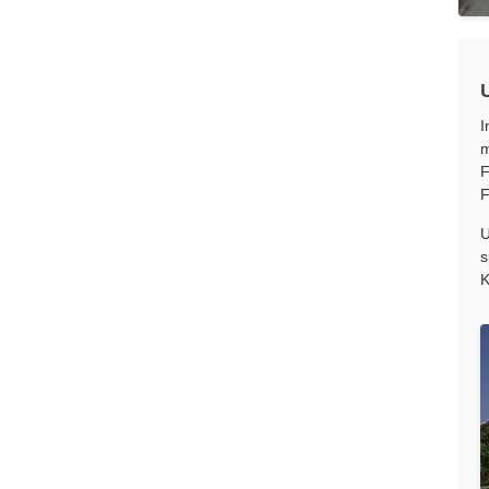
I
m
F
F
U
s
K