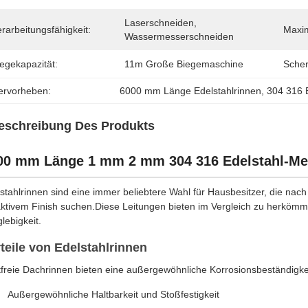
Laserschneiden, 
rarbeitungsfähigkeit:
Maxim
Wassermesserschneiden
egekapazität:
11m Große Biegemaschine
Scher
ervorheben:
6000 mm Länge Edelstahlrinnen
, 
304 316 E
eschreibung Des Produkts
00 mm Länge 1 mm 2 mm 304 316 Edelstahl-Met
stahlrinnen sind eine immer beliebtere Wahl für Hausbesitzer, die na
aktivem Finish suchen.Diese Leitungen bieten im Vergleich zu herkömm
lebigkeit.
teile von Edelstahlrinnen
freie Dachrinnen bieten eine außergewöhnliche Korrosionsbeständigkeit
Außergewöhnliche Haltbarkeit und Stoßfestigkeit