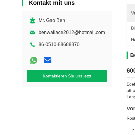
Kontakt mit uns
Ve
Mr. Gao Ben
Bi
benwallace2012@hotmail.com
H
86-0510-88688870
B
60
Kontaktieren Sie uns jetzt
Edel
attr
Lang
Vor
Rost