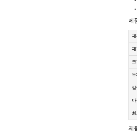
제
제
재
크
두
길
마
회
제