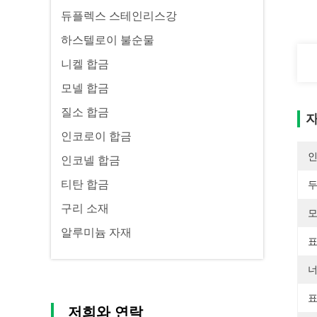
듀플렉스 스테인리스강
하스텔로이 불순물
니켈 합금
모넬 합금
질소 합금
자
인코로이 합금
인코넬 합금
티탄 합금
두
구리 소재
모
알루미늄 자재
표
너
표
저희와 연락