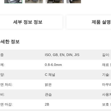
세부 정보 정보
제품 설명
세한 정보
인증
ISO, GB, EN, DIN, JIS
길이:
께:
0.8-6.0mm
재료 
양:
C 채널
기술:
면 처리:
밝은
마무리
비:
관습
사용자
면 마감:
2B
보호 