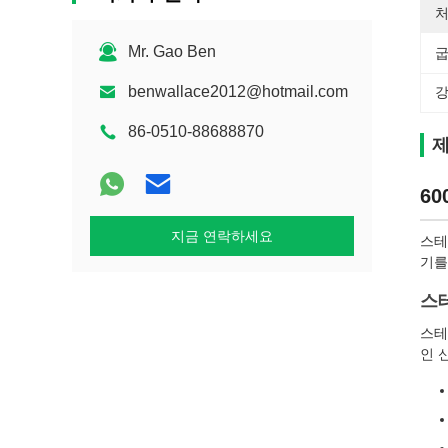
처
Mr. Gao Ben
굽
benwallace2012@hotmail.com
강
86-0510-88688870
제
60
지금 연락하세요
스테
기를
스
스테
인 