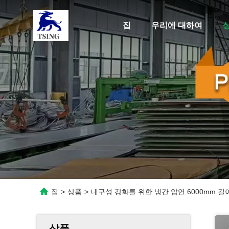
집
우리에 대하여
집
>
상품
>
내구성 강화를 위한 냉간 압연 6000mm 길이
상품