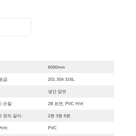
6000mm
등급:
201 304 316L
냉간 압연
 손질:
2B 표면, PVC 커버
 정의 길이:
2분 3분 6분
커버:
PVC