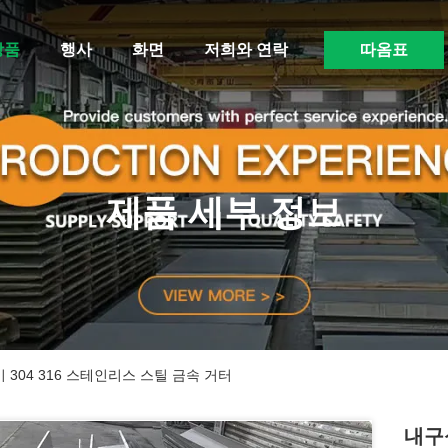
상품
행사
화면
저희와 연락
따옴표
제품 세부 정보
 304 316 스테인리스 스틸 금속 거터
내구