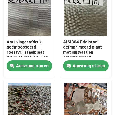
Anti-vingerafdruk
AISI304 Edelstaal
geëmbosseerd
geïmprimeerd plaat
roestvrij staalplaat
met slijtvast en
AISI304 met 0,4 - 3,0
geïmprimeerd
mm dikte voor
oppervlak voor
Aanvraag sturen
Aanvraag sturen
architecturale
decoratieve
toepassingen
toepassingen
Huis
Producten
Video's