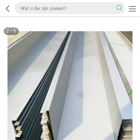
2
/
5