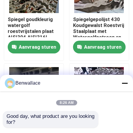
Over ons
Spiegel goudkleurig
Spiegelgepolijst 430
watergolf
Koudgewalst Roestvrij
roestvrijstalen plaat
Staalplaat met
fabriekstour
AISI304 AISI316L
Watergolfpatroon en
voor plafonddecoratie
PVD-kleur
Aanvraag sturen
Aanvraag sturen
Kwaliteitscontrole
Neem contact met ons op
Benwallace
Nieuws
8:26 AM
Gevallen
Good day, what product are you looking 
for?
JIS Gekeurd Gepolijst
304 Spiegel Water
Watergolf Roestvrij
Golvend Roestvrij
Vraag een offerte