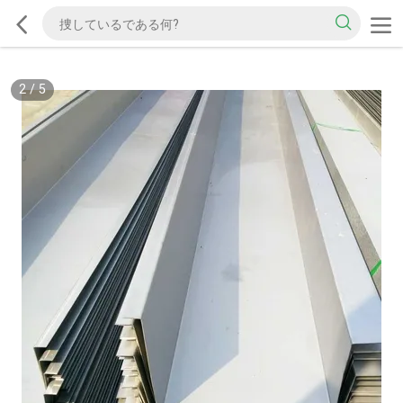
2
/
5