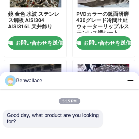
鏡 金色 水波 ステンレ
PVDカラーの鏡面研磨
わたしたち に つい て
ス鋼板 AISI304
430グレード冷間圧延
AISI316L 天井飾り
ウォーターリップルス
テンレス鋼シート
工場ツアー
お問い合わせを送信
お問い合わせを送信
品質管理
連絡 ください
Benwallace
ニュース
5:15 PM
Good day, what product are you looking 
事件
for?
JIS規格認証 鏡面仕上
304 ミラー水リップラ
げ ウォーターリップル
ーのステンレス鋼シー
ステンレス鋼板 0.4 -
ト ローズゴールド
引金 を 求め て ください