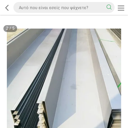
2
/
5