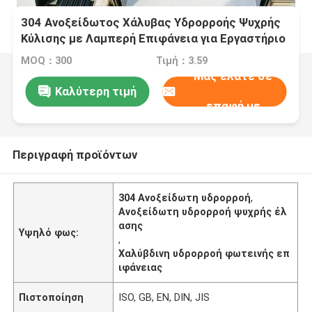
304 Ανοξείδωτος Χάλυβας Υδρορροής Ψυχρής
Κύλισης με Λαμπερή Επιφάνεια για Εργαστήριο
Μεταλλικής Κατασκευής
MOQ：300
Τιμή：3.59
Μας ελάτε σε
Καλύτερη τιμή
επαφή με
Περιγραφή προϊόντων
304 Ανοξείδωτη υδρορροή
,
Ανοξείδωτη υδρορροή ψυχρής έλ
ασης
Υψηλό φως:
,
Χαλύβδινη υδρορροή φωτεινής επ
ιφάνειας
Πιστοποίηση
ISO, GB, EN, DIN, JIS