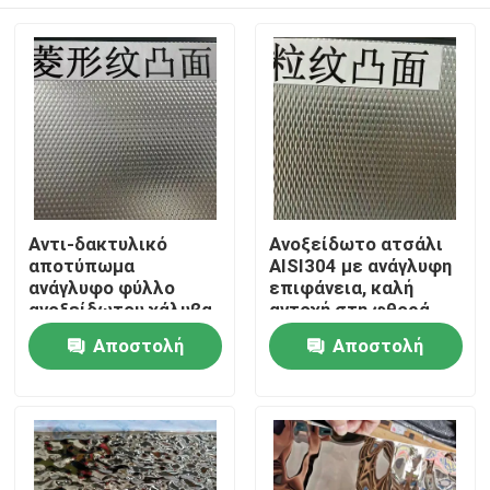
Αντι-δακτυλικό
Ανοξείδωτο ατσάλι
αποτύπωμα
AISI304 με ανάγλυφη
ανάγλυφο φύλλο
επιφάνεια, καλή
ανοξείδωτου χάλυβα
αντοχή στη φθορά
AISI304 με πάχος 0,4
και ανάγλυφη
Σπίτι
Αποστολή
Αποστολή
- 3,0 mm για
επιφάνεια για
αρχιτεκτονικές
διακοσμητικές
ερώτησης
ερώτησης
εφαρμογές
εφαρμογές
Προϊόντα
Βίντεο