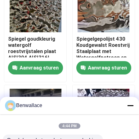
Over ons
fabriekstour
Spiegel goudkleurig
Spiegelgepolijst 430
watergolf
Koudgewalst Roestvrij
roestvrijstalen plaat
Staalplaat met
Kwaliteitscontrole
AISI304 AISI316L
Watergolfpatroon en
voor plafonddecoratie
PVD-kleur
Aanvraag sturen
Aanvraag sturen
Neem contact met ons op
Nieuws
Benwallace
Gevallen
4:44 PM
Vraag een offerte