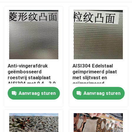
Anti-vingerafdruk
AISI304 Edelstaal
geëmbosseerd
geïmprimeerd plaat
roestvrij staalplaat
met slijtvast en
AISI304 met 0,4 - 3,0
geïmprimeerd
mm dikte voor
oppervlak voor
Huis
Aanvraag sturen
Aanvraag sturen
architecturale
decoratieve
toepassingen
toepassingen
Producten
Video's