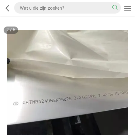
2
/
5