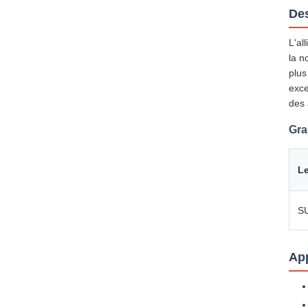
Des
L'al
la n
plus
exce
des 
Gra
Le
S
App