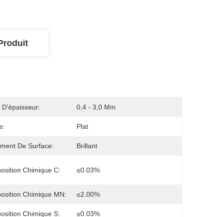
Produit
 D'épaisseur:
0,4 - 3,0 Mm
e:
Plat
ement De Surface:
Brillant
sition Chimique C:
≤0.03%
osition Chimique MN:
≤2.00%
sition Chimique S:
≤0.03%