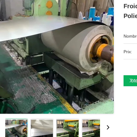
Froi
Poli
Nombre
Prix:
Obte