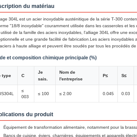
cription du matériau
liage 304L est un acier inoxydable austénitique de la série T-300 cont
orme "18/8 inoxydable" couramment utilisée dans les casseroles et les ou
 utilisé de la famille des aciers inoxydables, l'alliage 304L offre une exc
ptionnelle et une grande facilité de fabrication.Les aciers inoxydable
aciers à haute alliage et peuvent être soudés par tous les procédés de
de et composition chimique principale (%)
Je
Nom de
 type
C
P≤
S≤
sais.
l'entreprise
≤
US304L
≤ 100
≤ 2.00
0.045
0.03
003
lications du produit
Équipement de transformation alimentaire, notamment pour la brassage 
Bancs de cuisine, éviers, charnières, équipements et appareils élect