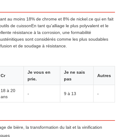
enant au moins 18% de chrome et 8% de nickel.ce qui en fait
tils de cuissonEn tant qu'alliage le plus polyvalent et le
ellente résistance à la corrosion, une formabilité
s austénitiques sont considérés comme les plus soudables
 fusion et de soudage à résistance.
Je vous en
Je ne sais
Cr
Autres
prie.
pas
18 à 20
-
9 à 13
-
ans
de bière, la transformation du lait et la vinification
riques