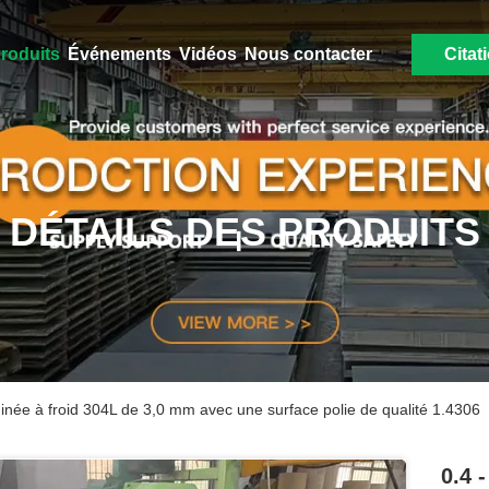
roduits
Événements
Vidéos
Nous contacter
Citat
DÉTAILS DES PRODUITS
aminée à froid 304L de 3,0 mm avec une surface polie de qualité 1.4306
0.4 