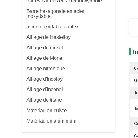
barres carrées en acier inoxydable
Barre hexagonale en acier
inoxydable
acier inoxydable duplex
Alliage de Hastelloy
Alliage de nickel
I
Alliage de Monel
Ce
Alliage nitronique
Alliage d'Incoloy
G
Alliage d'Inconel
T
Alliage de titane
Ta
Matériau en cuivre
Matériau en aluminium
C
C