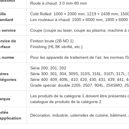
paisseur
Roule à chaud: 3.0 mm-80 mm
ille
Cold Rolled: 1000 × 2000 mm, 1219 × 2438 mm, 150
tandard
Les rouleaux à chaud: 1500 x 6000 mm, 1800 x 600
 service
Coupe (coupe au laser, coupe au plasma, machine à 
rvice de
Finition brute (2B NO.1)
rface
Finishing (HL 8K vérifié, etc.)
a norme
Pour les appareils de traitement de l'air, les normes 
Série 200: 201, 202
tres
Série 300: 301, 304, 309S, 310S, 316L, 316Ti, 317L, 
tégories
Série 400: 409, 409L, 410, 420, 430, 431, 439, 441, 
Grade spécial: double 2205, 2507, 904L, 254SMO, 
Les produits de la catégorie 1 doivent être présentés 
arque
catalogue de produits de la catégorie 2.
rtée
Décoration, industrie, ustensiles de cuisine, bâtiment
application