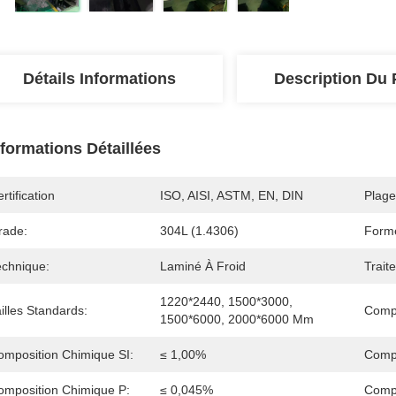
Détails Informations
Description Du 
nformations Détaillées
rtification
ISO, AISI, ASTM, EN, DIN
Plage
rade:
304L (1.4306)
Form
echnique:
Laminé À Froid
Trait
1220*2440, 1500*3000, 
illes Standards:
Compo
1500*6000, 2000*6000 Mm
omposition Chimique SI:
≤ 1,00%
Comp
omposition Chimique P:
≤ 0,045%
Compo