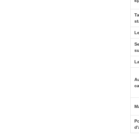
É
Ta
s
Le
Se
su
L
Au
ca
M
Po
d'