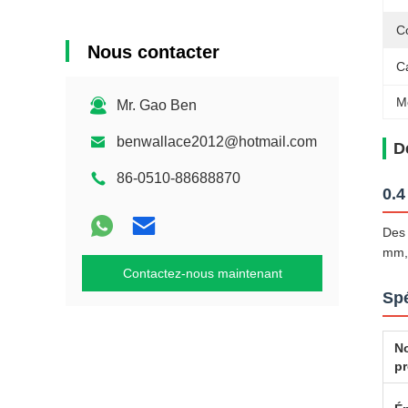
C
Nous contacter
C
M
Mr. Gao Ben
benwallace2012@hotmail.com
D
86-0510-88688870
0.4
Des 
mm, 
Contactez-nous maintenant
Spé
N
pr