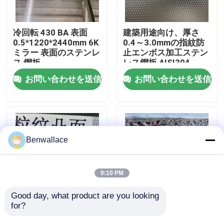
わたしたち に つい て
冷回転 430 BA 表面
建築用途向け、厚さ
0.5*1220*2440mm 6K
0.4～3.0mmの指紋防
ミラー 表面のステンレ
止エンボス加工ステン
工場ツアー
ス 鋼板
レス鋼板 AISI304
お問い合わせを送信
お問い合わせを送信
品質管理
連絡 ください
Benwallace
ニュース
9:10 PM
事件
Good day, what product are you looking 
for?
A
鏡 金色 水波 ステンレ
ス鋼板 AISI304
引金 を 求め て ください