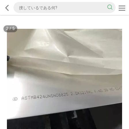
2
/
5