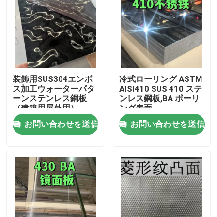
装飾用SUS304エンボ
冷式ローリング ASTM
ス加工ウォーターパタ
AISI410 SUS 410 ステ
ーンステンレス鋼板
ンレス鋼板,BA ポーリ
（建築用屋外用）
ング表面
0.8*1220*2440
お問い合わせを送信
お問い合わせを送信
家へ
製品
ビデオ