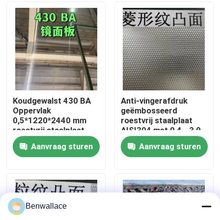
Over ons
fabriekstour
Kwaliteitscontrole
Koudgewalst 430 BA
Anti-vingerafdruk
Oppervlak
geëmbosseerd
0,5*1220*2440 mm
roestvrij staalplaat
Neem contact met ons op
roestvrij staalplaat
AISI304 met 0,4 - 3,0
met 6K
mm dikte voor
Aanvraag sturen
Aanvraag sturen
spiegeloppervlak
architecturale
Nieuws
toepassingen
Gevallen
Benwallace
Vraag een offerte