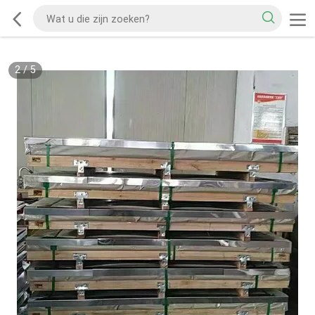
2
/
5