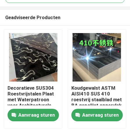
Geadviseerde Producten
Decoratieve SUS304
Koudgewalst ASTM
Huis
Roestvrijstalen Plaat
AISI410 SUS 410
met Waterpatroon
roestvrij staalblad met
voor Architecturale
BA gepolijst oppervlak
Producten
Buitenruimtes
0,8 * 1220 * 2440
Aanvraag sturen
Aanvraag sturen
Video's