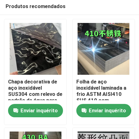
Produtos recomendados
Chapa decorativa de
Folha de aço
aço inoxidável
inoxidável laminada a
SUS304 com relevo de
frio ASTM AISI410
Para casa
padrão de água para
SUS 410 com
uso arquitetônico
superfície polida BA
Enviar inquérito
Enviar inquérito
externo
0,8*1220*2440
Produtos
Vídeos