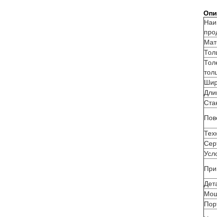
Опи
Наи
про
Мат
Тол
Тол
тол
Шир
Дли
Ста
Пов
Тех
Сер
Усл
При
Дет
Мощ
Пор