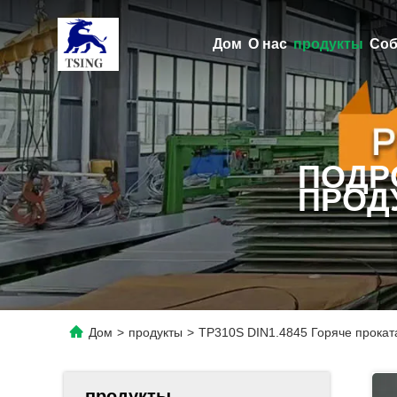
Дом
О нас
продукты
Соб
ПОДР
ПРОД
Дом
>
продукты
>
TP310S DIN1.4845 Горяче прока
продукты