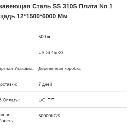
жавеющая Сталь SS 310S Плита No 1
щадь 12*1500*6000 Мм
500 кг
USD6.45/KG
ртная Упаковка:
Деревянная коробка
оставки:
7 дней
б Оплаты:
L/C, T/T
скная
50000KGS
бность: