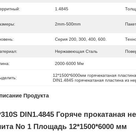
ерритный:
1.4845
Толщ
азмеры:
2mm-500mm
Пакет
ровень:
Серия 200, 300, 400, 600.
Техн
атериал:
Нержавеющая Сталь
Пове
лина:
2000-6000 Мм
12*1500*6000мм горячекатаная пластин
ыделить:
DIN1.4845 горячекатаная пластина из н
писание Продукта
310S DIN1.4845 Горяче прокатаная н
ита No 1 Площадь 12*1500*6000 мм