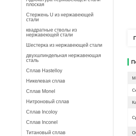
плоская
Стержень U из нержавеющей
стали
квадратные стволы из
нержавеющей стали
Шестерка из нержавеющей стали
двухшпиндельная нержавеющая
сталь
П
Сплав Hastelloy
М
Никелевая сплав
С
Сплав Monel
Нитроновый сплав
К
Сплав Incoloy
С
Сплав Inconel
Титановый сплав
О