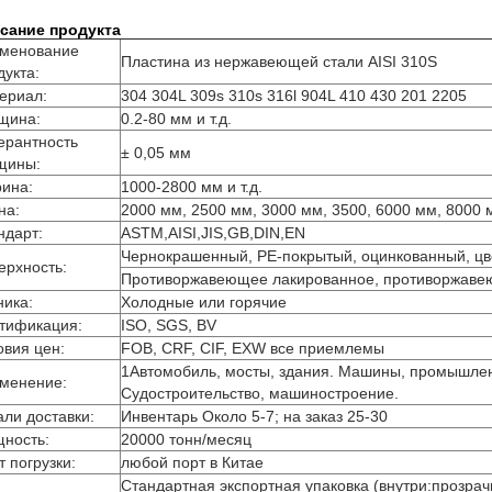
сание продукта
менование
Пластина из нержавеющей стали AISI 310S
дукта:
ериал:
304 304L 309s 310s 316l 904L 410 430 201 2205
щина:
0.2-80 мм и т.д.
ерантность
± 0,05 мм
щины:
ина:
1000-2800 мм и т.д.
на:
2000 мм, 2500 мм, 3000 мм, 3500, 6000 мм, 8000 мм
ндарт:
ASTM,AISI,JIS,GB,DIN,EN
Чернокрашенный, PE-покрытый, оцинкованный, цв
ерхность:
Противоржавеющее лакированное, противоржавеющ
ника:
Холодные или горячие
тификация:
ISO, SGS, BV
овия цен:
FOB, CRF, CIF, EXW все приемлемы
1Автомобиль, мосты, здания. Машины, промышлен
менение:
Судостроительство, машиностроение.
али доставки:
Инвентарь Около 5-7; на заказ 25-30
ность:
20000 тонн/месяц
т погрузки:
любой порт в Китае
Стандартная экспортная упаковка (внутри:прозрач