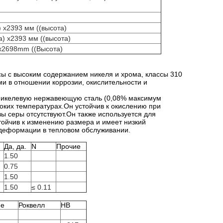
 х2393 мм ((высота)
) х2393 мм ((высота)
x2698mm ((Высота)
сы с высоким содержанием никеля и хрома, классы 310
ми в отношении коррозии, окислительности и
никелевую нержавеющую сталь (0,08% максимум
оких температурах.Он устойчив к окислению при
 серы отсутствуют.Он также используется для
стойчив к изменению размера и имеет низкий
 деформации в тепловом обслуживании.
Да, да.
N
Прочие
1.50
0.75
1.50
1.50
≤ 0.11
ие
Роквелл
HB