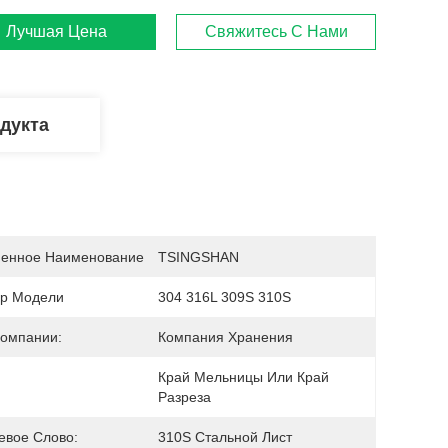
Лучшая Цена
Свяжитесь С Нами
дукта
енное Наименование
TSINGSHAN
р Модели
304 316L 309S 310S
Компании:
Компания Хранения
Край Мельницы Или Край 
Разреза
евое Слово:
310S Стальной Лист