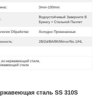
ина:
3mm-100mm
Водоустойчивый Заверните В 
:
Бумагу + Стальной Паллет
ология Обработки:
Холодно Прокачанные
рхность:
2B/2d/BA/8K/Mirror/No.1/HL
а из нержавеющей стали
, 
ержавеющей стали
ержавеющая сталь SS 310S