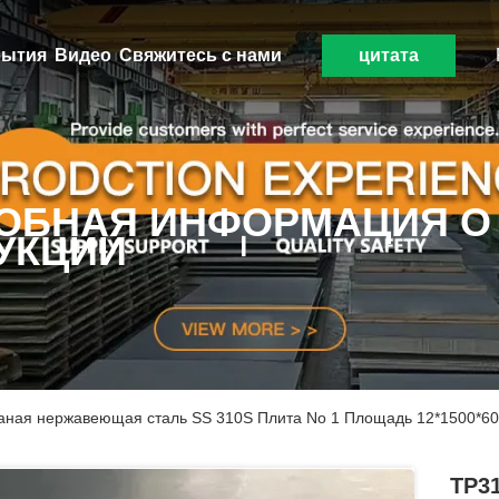
ытия
Видео
Свяжитесь с нами
цитата
ОБНАЯ ИНФОРМАЦИЯ О
УКЦИИ
таная нержавеющая сталь SS 310S Плита No 1 Площадь 12*1500*6
TP31