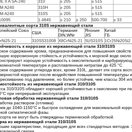
E II A SA-240
310
≥ 205
≥ 515
M A240
310H
≥ 205
≥ 515
M A240
310S
≥ 205
≥ 515
10095
1.4845
≥ 210
≥ 250
500-700
≥ 33
ивалентные сорта 310S нержавеющей стали
опейский Союз
Германия
Япония
Китай
США
DIN,WNr
JIS
ГБ
rNi25-21
310SS31008
X8CrNi25-21
SUS310S
1Cr25Ni20Si2
ойчивость к коррозии из нержавеющей стали 310/310S
окое содержание хрома, предназначенное для повышения свойств п
ошую коррозионную стойкость.и устойчивость к морской воде окол
онстрируют хорошую устойчивость к окислительной и карбурирующ
 комнатной температуре и расплавленным нитратам до 425 °C.
окое содержание углерода всех, кроме 310L, делает эти сорта вос
зернистой коррозии после воздействия повышенной температуры и
трескиванию под давлением, но более устойчив, чем классы 304 ил
мостойкость из нержавеющей стали 310/310S
сса 310/310S обладают хорошей устойчивостью к окислению при пе
0°C при непрерывной эксплуатации.
ловая обработка нержавеющей стали 310/310S
аботка раствором (отливка)
рев до 1040-1150°C и быстрое охлаждение для максимальной корро
пкой сигматической фазы.
 сорта не могут быть отверждены термической обработкой.
рка из нержавеющей стали 310/310S
ошие характеристики, подходящие для всех стандартных методов.
моядерной сварки.