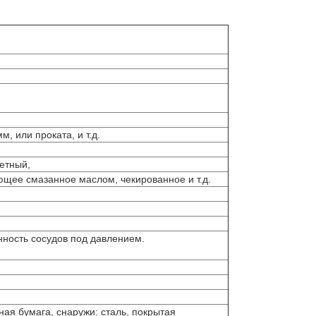
, или проката, и т.д.
етный,
ее смазанное маслом, чекированное и т.д.
ность сосудов под давлением.
ная бумага, снаружи: сталь, покрытая