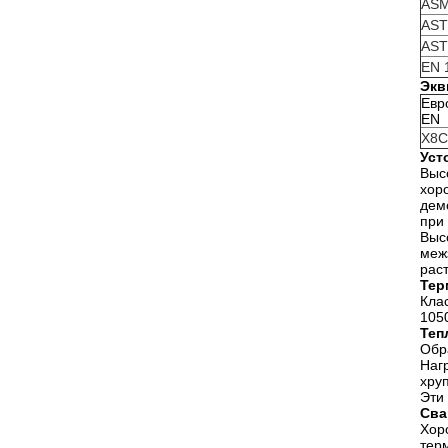
ASM
AST
AST
EN 
Экв
Евр
EN
X8C
Уст
Выс
хор
дем
при
Выс
меж
рас
Тер
Кла
105
Теп
Обр
Наг
хру
Эти
Сва
Хор
тер