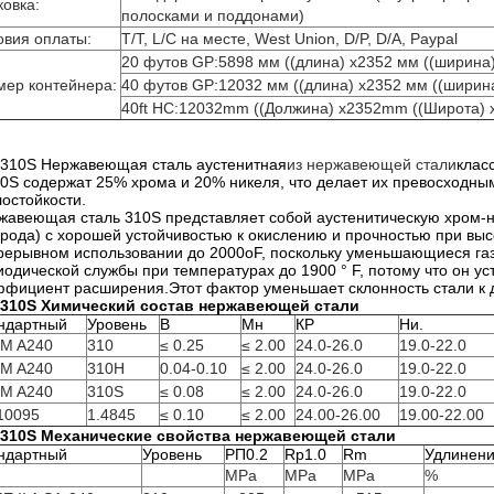
ковка:
полосками и поддонами)
овия оплаты:
T/T, L/C на месте, West Union, D/P, D/A, Paypal
20 футов GP:5898 мм ((длина) х2352 мм ((ширина)
мер контейнера:
40 футов GP:12032 мм ((длина) х2352 мм ((ширина
40ft HC:12032mm ((Должина) x2352mm ((Широта) 
/310S Нержавеющая сталь аустенитная
из нержавеющей стали
клас
10S содержат 25% хрома и 20% никеля, что делает их превосходны
лостойкости.
жавеющая сталь 310S представляет собой аустенитическую хром-
ерода) с хорошей устойчивостью к окислению и прочностью при выс
рерывном использовании до 2000oF, поскольку уменьшающиеся газы
иодической службы при температурах до 1900 ° F, потому что он у
ффициент расширения.Этот фактор уменьшает склонность стали к
/310S Химический состав нержавеющей стали
ндартный
Уровень
В
Мн
КР
Ни.
M A240
310
≤ 0.25
≤ 2.00
24.0-26.0
19.0-22.0
M A240
310H
0.04-0.10
≤ 2.00
24.0-26.0
19.0-22.0
M A240
310S
≤ 0.08
≤ 2.00
24.0-26.0
19.0-22.0
10095
1.4845
≤ 0.10
≤ 2.00
24.00-26.00
19.00-22.00
/310S Механические свойства нержавеющей стали
ндартный
Уровень
РП0.2
Rp1.0
Rm
Удлинен
MPa
MPa
MPa
%