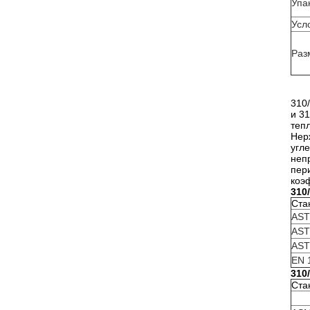
Упа
Усл
Раз
310
и 3
теп
Нер
угл
неп
пер
коэ
310
Ста
AST
AST
AST
EN 
310
Ста