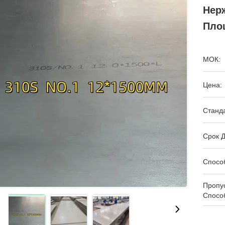
Нер
Пло
МОК:
Цена:
Станда
Срок Д
Спосо
Пропу
Спосо