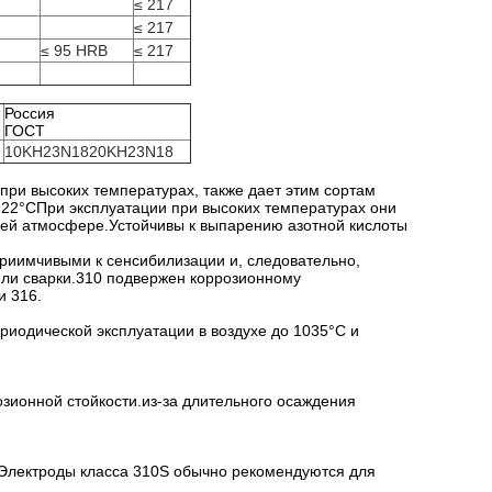
≤ 217
≤ 217
≤ 95 HRB
≤ 217
Россия
ГОСТ
10KH23N1820KH23N18
ри высоких температурах, также дает этим сортам
о 22°CПри эксплуатации при высоких температурах они
ей атмосфере.Устойчивы к выпарению азотной кислоты
приимчивыми к сенсибилизации и, следовательно,
ли сварки.310 подвержен коррозионному
и 316.
риодической эксплуатации в воздухе до 1035°C и
зионной стойкости.из-за длительного осаждения
 Электроды класса 310S обычно рекомендуются для