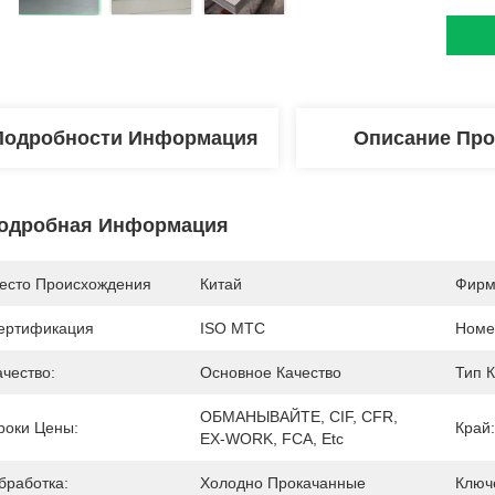
Подробности Информация
Описание Про
одробная Информация
есто Происхождения
Китай
Фирм
ертификация
ISO MTC
Номе
ачество:
Основное Качество
Тип 
ОБМАНЫВАЙТЕ, CIF, CFR, 
роки Цены:
Край:
EX-WORK, FCA, Etc
бработка:
Холодно Прокачанные
Ключ