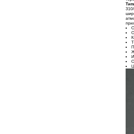
Тип
310
шир
атм
при
О
О
К
Т
П
Ж
И
О
Ц