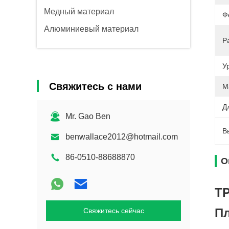
Медный материал
Ф
Алюминиевый материал
Р
У
Свяжитесь с нами
М
Д
Mr. Gao Ben
В
benwallace2012@hotmail.com
86-0510-88688870
О
TP
Пл
Свяжитесь сейчас