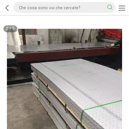
2
/
5