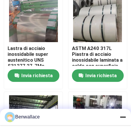
Su di noi
visita della fabbrica
Lastra di acciaio
ASTM A240 317L
Controllo della qualità
inossidabile super
Piastra di acciaio
austenitico UNS
inossidabile laminata a
S31277 27-7Mo
caldo con superficie
laminata a caldo
n. 1 e spessore da 3,0
Contattaci
Invia richiesta
Invia richiesta
resistente alla
a 16,0 mm
corrosione ASTM
A240
Notizie
Casi
Benwallace
Chiedi un preventivo