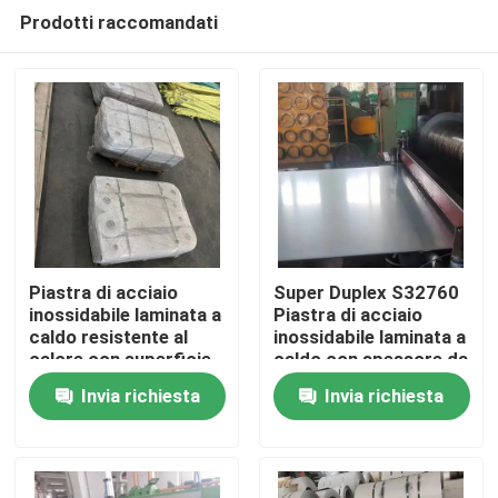
Prodotti raccomandati
Piastra di acciaio
Super Duplex S32760
inossidabile laminata a
Piastra di acciaio
caldo resistente al
inossidabile laminata a
Casa.
calore con superficie
caldo con spessore da
di decapaggio - grado
3,0 a 40,0 mm per
Invia richiesta
Invia richiesta
253MA / S30815
applicazioni chimiche
Prodotti
Video