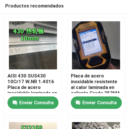
Productos recomendados
AISI 430 SUS430
Placa de acero
10Cr17 W.NR 1.4016
inoxidable resistente
Placa de acero
al calor laminada en
En casa
inoxidable laminada en
caliente Grado 253MA
caliente
/ S30815 con
Enviar Consulta
Enviar Consulta
10*1500*6000
superficie decapada
Productos
Superficie NO.1
Los vídeos