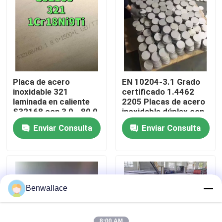
Sobre nosotros
recorrido por la fábrica
Placa de acero
EN 10204-3.1 Grado
Control de calidad
inoxidable 321
certificado 1.4462
laminada en caliente
2205 Placas de acero
S32168 con 3,0 - 80,0
inoxidable dúplex con
mm de espesor y
técnica de laminado
Contacta con nosotros
Enviar Consulta
Enviar Consulta
resistencia a la
en caliente
corrosión
Noticias
Casos de trabajo
Benwallace
Solicitar una cita
8:00 AM