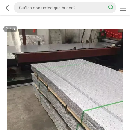
2
/
5