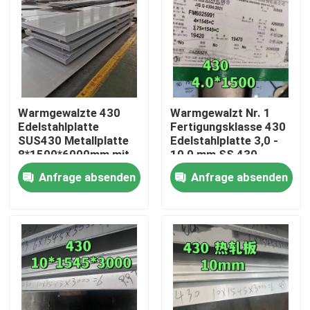
Warmgewalzte 430
Warmgewalzt Nr. 1
Edelstahlplatte
Fertigungsklasse 430
SUS430 Metallplatte
Edelstahlplatte 3,0 -
8*1500*6000mm mit
10,0 mm SS 430
NO.1 Oberfläche
Platte von TISCO
Anfrage absenden
Anfrage absenden
Zu Hause
Produkte
Videos