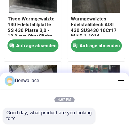
Über uns
Tisco Warmgewalzte
Warmgewalztes
430 Edelstahlplatte
Edelstahlblech AISI
SS 430 Platte 3,0 -
430 SUS430 10Cr17
Werksbesichtigung
10,0 mm Oberfläche
W.NR 1.4016
Nr. 1
10*1500*6000
Anfrage absenden
Anfrage absenden
Oberfläche NO.1
Qualitätskontrolle
Kontakt mit uns
Benwallace
Neuigkeiten
4:07 PM
Rechtssachen
Good day, what product are you looking 
for?
Wärmebeständige
Super Duplex S32760
warmgewalzte
Warmgewalzte
Bitte um ein Angebot