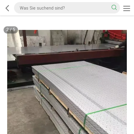
2
/
5