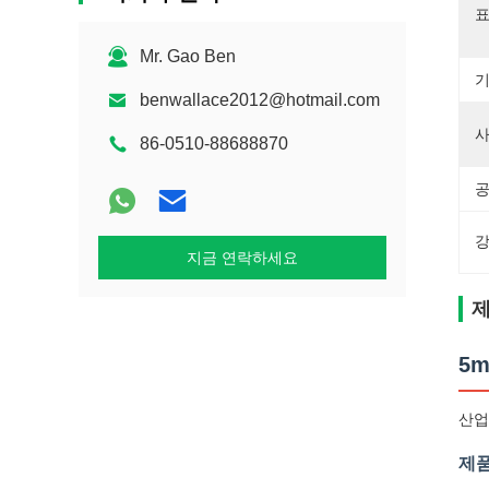
표
Mr. Gao Ben
기
benwallace2012@hotmail.com
사
86-0510-88688870
공
강
지금 연락하세요
제
5
산업
제품