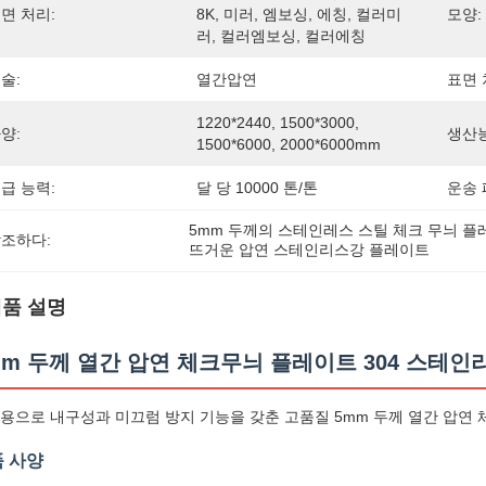
면 처리:
8K, 미러, 엠보싱, 에칭, 컬러미
모양:
러, 컬러엠보싱, 컬러에칭
술:
열간압연
표면 
1220*2440, 1500*3000, 
양:
생산능
1500*6000, 2000*6000mm
급 능력:
달 당 10000 톤/톤
운송 
5mm 두께의 스테인레스 스틸 체크 무늬 
조하다:
뜨거운 압연 스테인리스강 플레이트
품 설명
mm 두께 열간 압연 체크무늬 플레이트 304 스테인
용으로 내구성과 미끄럼 방지 기능을 갖춘 고품질 5mm 두께 열간 압연 
 사양