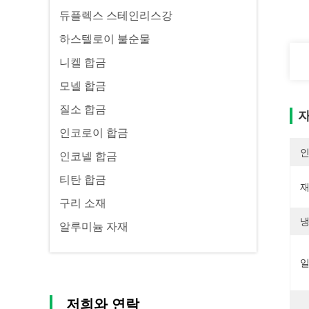
듀플렉스 스테인리스강
하스텔로이 불순물
니켈 합금
모넬 합금
질소 합금
자
인코로이 합금
인코넬 합금
티탄 합금
재
구리 소재
냉
알루미늄 자재
일
저희와 연락