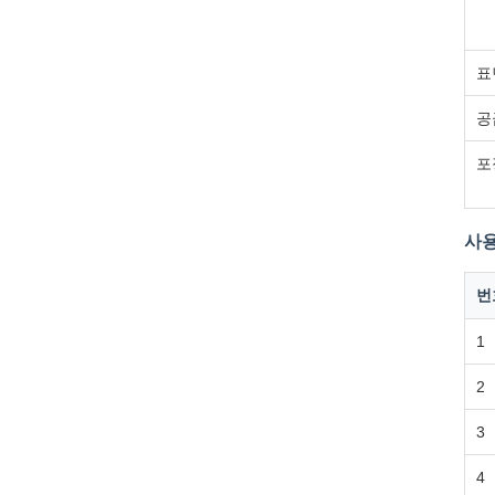
표
공
포
사용
번
1
2
3
4