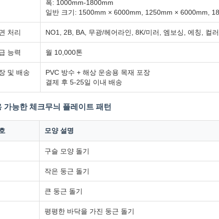
폭: 1000mm-1800mm
일반 크기: 1500mm × 6000mm, 1250mm × 6000mm,
면 처리
NO1, 2B, BA, 무광/헤어라인, 8K/미러, 엠보싱, 에칭, 
급 능력
월 10,000톤
장 및 배송
PVC 방수 + 해상 운송용 목재 포장
결제 후 5-25일 이내 배송
 가능한 체크무늬 플레이트 패턴
호
모양 설명
구슬 모양 돌기
작은 둥근 돌기
큰 둥근 돌기
평평한 바닥을 가진 둥근 돌기