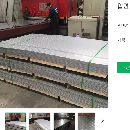
압연
MOQ:
가격:
가장