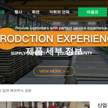
상품
행사
화면
저희와 연락
따옴표
제품 세부 정보
열간 압연 체크무늬 강판
산업