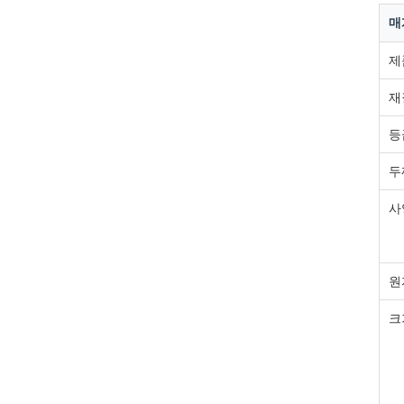
매
제
재
등
두
사
원
크