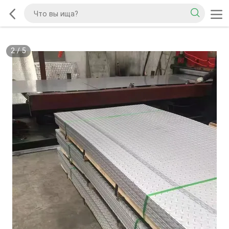
2
/
5