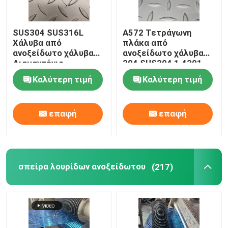
Υλικό αλουμινίου
SUS304 SUS316L
Α572 Τετράγωνη
Χάλυβα από
πλάκα από
ανοξείδωτο χάλυβα
ανοξείδωτο χάλυβα
Διαμαντένιο
304 SUS304 1.4301
τετράγωνο φύλλο μη
6mm 1220*2440mm
Καλύτερη τιμή
Καλύτερη τιμή
ολίσθητο Εμφασμένο
Τετράγωνη πλάκα
φύλλο
3*1500*3000mm
επαφή
επαφή
σπείρα λουρίδων ανοξείδωτου
(217)