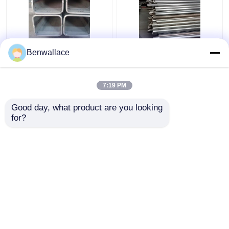
ASTM 316L SS
409L Ζυγισμένο
Benwallace
τετραγωνικός
σωλήνα από
σωλήνας TP316L
ανοξείδωτο χάλυβα
1.4404
2D γυαλισμένο
7:19 PM
συγκολλημένος
SUH409L SS σωλήνα
Καλύτερη τιμή
Καλύτερη τιμή
σωλήνας από
60*1.5*6000
Good day, what product are you looking 
ανοξείδωτο χάλυβα
ανταλλακτικά
for?
200*200*6MM
αυτοκινήτων
επαφή
επαφή
Δείτε περισσότερων
Αρχική Σελίδα
Περίπου εμείς
επαφή
Desktop Site
Sitemap
Πολιτική απορρήτου