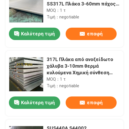
SS317L Πλάκα 3-60mm πάχος
1500mm-2000mm πλάτος
MOQ：1 τ
Τιμή：negotiable
Καλύτερη τιμή
επαφή
317L Πλάκα από ανοξείδωτο
χάλυβα 3-10mm θερμά
κυλούμενα Χημική σύνθεση
317l ανοξείδωτου χάλυβα
MOQ：1 τ
Τιμή：negotiable
Καλύτερη τιμή
επαφή
SUS440A S44002