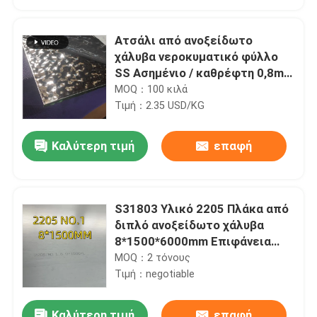
Ατσάλι από ανοξείδωτο
χάλυβα νεροκυματικό φύλλο
SS Ασημένιο / καθρέφτη 0,8mm
πάχος 1219 * 2438mm Για να
MOQ：100 κιλά
επανασχεδιάσετε ένα
Τιμή：2.35 USD/KG
νυχτερινό κλαμπ
Καλύτερη τιμή
επαφή
S31803 Υλικό 2205 Πλάκα από
Σπίτι
διπλό ανοξείδωτο χάλυβα
8*1500*6000mm Επιφάνεια
NO.1
MOQ：2 τόνους
Προϊόντα
Τιμή：negotiable
Βίντεο
Καλύτερη τιμή
επαφή