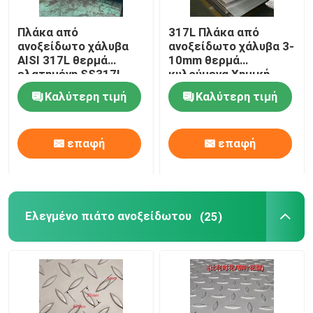
Άλλες χημικές ουσίες
Πλάκα από
317L Πλάκα από
ανοξείδωτο χάλυβα
ανοξείδωτο χάλυβα 3-
AISI 317L θερμά
10mm θερμά
ελατημένη SS317L
κυλούμενα Χημική
Κράμα Monel
Πλάκα 3-60mm πάχος
σύνθεση 317l
Καλύτερη τιμή
Καλύτερη τιμή
1500mm-2000mm
ανοξείδωτου χάλυβα
πλάτος
Νιτρονικό κράμα
επαφή
επαφή
Κράμα Incoloy
Κράμα Inconel
Ελεγμένο πιάτο ανοξείδωτου
(25)
Σύνθεση τιτανίου
Υλικό χαλκού