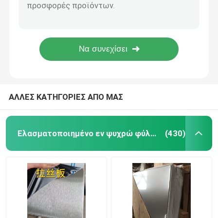
310S Σιδηρουργική γωνιακή ράβδος μήκους 6 μέτρων θερμόσφαιρα SS 310S γωνιακή ράβδος
2205 Πλάκα από ανοξείδωτο χάλυβα 1.4462 S32205 S22053 Πλάκα από διπλό χάλυβα 14*2000MM
Ελασματοποιημένο εν ψυχρώ φύλλο ανοξείδωτου
Επικεφαλής του οχήματος
UNS S32760 F60 Πλάκα από διπλό χάλυβα EN 1.4501 Πλάκα από ανοξείδωτο χάλυβα 12*2000*6000mm
Καυτός - κυλημένο πιάτο ανοξείδωτου
Υπερ-διπλό χάλυβα UNS S32750 S25073 F55 Πλάκα από ανοξείδωτο χάλυβα 10*2000*6000
Ελεγμένο πιάτο ανοξείδωτου
ΑΛΛΕΣ ΚΑΤΗΓΟΡΙΕΣ ΑΠΟ ΜΑΣ
σπείρα λουρίδων ανοξείδωτου
Ελασματοποιημένο εν ψυχρώ φύλλο ανοξείδωτου
(430)
Ενωμένος στενά ανοξείδωτο σωλήνας
Άνευ ραφής σωλήνας ανοξείδωτου
Ανοξείδωτο γύρω από το φραγμό