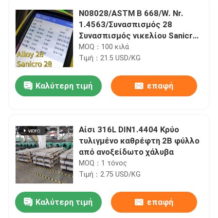
N08028/ASTM B 668/W. Nr.
1.4563/Συνασπισμός 28
Συνασπισμός νικελίου Sanicro
28 Σωλήνες για τη χημική
MOQ：100 κιλά
βιομηχανία
Τιμή：21.5 USD/KG
Καλύτερη τιμή
επαφή
Αίσι 316L DIN1.4404 Κρύο
τυλιγμένο καθρέφτη 2B φύλλο
από ανοξείδωτο χάλυβα
MOQ：1 τόνος
Τιμή：2.75 USD/KG
Καλύτερη τιμή
επαφή