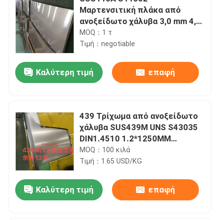
Μαρτενσιτική πλάκα από
ανοξείδωτο χάλυβα 3,0 mm 4,0
mm 9Cr18Mo πλάκα θερμής
MOQ：1 τ
έλασης
Τιμή：negotiable
Καλύτερη τιμή
επαφή
439 Τρίχωμα από ανοξείδωτο
χάλυβα SUS439M UNS S43035
DIN1.4510 1.2*1250MM
Στυλοκύλινδρο από
MOQ：100 κιλά
ανοξείδωτο χάλυβα
Τιμή：1.65 USD/KG
Καλύτερη τιμή
επαφή