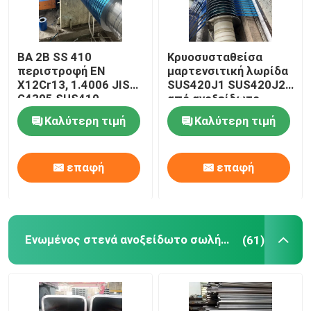
BA 2B SS 410
Κρυοσυσταθείσα
περιστροφή EN
μαρτενσιτική λωρίδα
X12Cr13, 1.4006 JIS
SUS420J1 SUS420J2
G4305 SUS410
από ανοξείδωτο
περιστροφή από
χάλυβα 0,3-3 mm
Καλύτερη τιμή
Καλύτερη τιμή
ανοξείδωτο χάλυβα
0,3-3mm
επαφή
επαφή
Ενωμένος στενά ανοξείδωτο σωλήνας
(61)