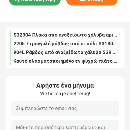
Ανθεκτικό στη διάβρωση κράμα 317L (UNS S31703) W. αριθ. 1.4438 Πλάκα από ανοξείδωτο χάλυβα 4*1500*6000mm
409L Ζυγισμένο σωλήνα από ανοξείδωτο χάλυβα 2D γυαλισμένο SUH409L SS σωλήνα 60*1.5*6000 ανταλλακτικά αυτοκινήτων
Σχετικά με εμάς
ASTM 316L SS τετραγωνικός σωλήνας TP316L 1.4404 συγκολλημένος σωλήνας από ανοξείδωτο χάλυβα 200*200*6MM
ΑΣΤΜ Α240 2205 Δυαδική πλάκα 3,0 mm-16,0 mm θερμά έλασης S31803 S32205 Πλάκα από ανοξείδωτο χάλυβα
S32304 Πλάκα από ανοξείδωτο χάλυβα αριθ. 1 για κατασκευές
περιοδεία στο εργοστάσιο
2205 Στρογγυλή ράβδος από ατσάλι S31803 S22053 1.4462 Στρώμα σχοινιάς σιδηροτροχιάς OD 60mm
904L Ράβδος από ανοξείδωτο χάλυβα S39042 AISI 904L Στρογγυλή ράβδος UNS N08904 Άξονας εδάφους 20-300mm
Έλεγχος ποιότητας
Καυτό ελασματοποιημένο εν ψυχρώ πιάτο ανοξείδωτου 304
316L Ζεστή κάμψη Σιδήρου Χάλυβα Χάλυβα Χάλυβα Χάλυβα Χάλυβα Χάλυβα Χάλυβα Χάλυβα Χάλυβα Χάλυβα Χάλυβα Χάλυβα Χάλυβα Χάλυβα Χάλυβα Χάλυβα Χάλυβα Χάλυβα Χάλυβα Χάλυβα
Επικοινωνήστε μαζί μας
ΑΣTM A240 S31803 Πλάκα από ανοξείδωτο χάλυβα θερμής έλασης 12*1500*6000mm
Αφήστε ένα μήνυμα
Πιάτο ανοξείδωτου ASTM 304L
Ειδήσεις
We bellen je snel terug!
SS 316L επίπεδη ράβδος ASTM A276 TP316L από ανοξείδωτο χάλυβα επίπεδη ράβδος έλασης θερμής έλασης 6m επίπεδη
ASTM A240 AISI 304 SUS304 1.4301 Χάλυβα από ανοξείδωτο χάλυβα 2B
Υποθέσεις
SUS431 AISI 431 Στρογγυλή ράβδο από ανοξείδωτο χάλυβα 40 mm 1Cr17Ni2 DIN1.4057
ASTM A276 TP317L Γελονισμένη στρογγυλή ράβδος από ανοξείδωτο χάλυβα θερμά κυλούμενα άξονα UNS S31700/S31703
Ζητήστε μια προσφορά