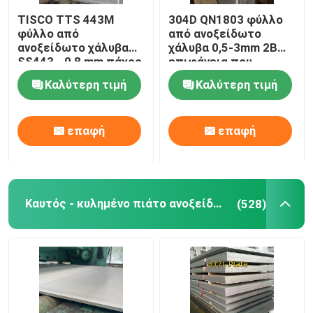
TISCO TTS 443M
304D QN1803 φύλλο
φραγμός γωνίας ανοξείδωτου
φύλλο από
από ανοξείδωτο
ανοξείδωτο χάλυβα
χάλυβα 0,5-3mm 2B
SS443 - 0,8 mm πάχος
επιφάνεια που
αριθ. 4 Τελική και
χρησιμοποιείται για
Επίπεδος φραγμός ανοξείδωτου
Καλύτερη τιμή
Καλύτερη τιμή
προστατευτική
την κατασκευή τοίχου
επίστρωση
στέγης
Άξονα U από ανοξείδωτο χάλυβα
επαφή
επαφή
τετραγωνική ράβδος από ανοξείδωτο χάλυβα
Καυτός - κυλημένο πιάτο ανοξείδωτου
(528)
Χάλυβα από ανοξείδωτο χάλυβα
διπλό ανοξείδωτο
Κράμα Hastelloy