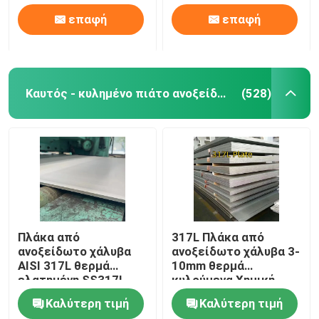
επαφή
επαφή
Καυτός - κυλημένο πιάτο ανοξείδωτου
(528)
Πλάκα από
317L Πλάκα από
ανοξείδωτο χάλυβα
ανοξείδωτο χάλυβα 3-
AISI 317L θερμά
10mm θερμά
ελατημένη SS317L
κυλούμενα Χημική
Πλάκα 3-60mm πάχος
σύνθεση 317l
Καλύτερη τιμή
Καλύτερη τιμή
1500mm-2000mm
ανοξείδωτου χάλυβα