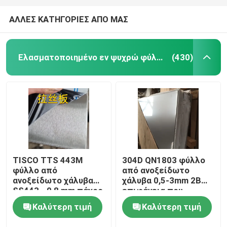
ΑΛΛΕΣ ΚΑΤΗΓΟΡΙΕΣ ΑΠΟ ΜΑΣ
Ελασματοποιημένο εν ψυχρώ φύλλο ανοξείδωτου
(430)
TISCO TTS 443M
304D QN1803 φύλλο
φύλλο από
από ανοξείδωτο
ανοξείδωτο χάλυβα
χάλυβα 0,5-3mm 2B
SS443 - 0,8 mm πάχος
επιφάνεια που
αριθ. 4 Τελική και
χρησιμοποιείται για
Καλύτερη τιμή
Καλύτερη τιμή
προστατευτική
την κατασκευή τοίχου
επίστρωση
στέγης