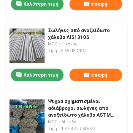
Καλύτερη τιμή
επαφή
Σωλήνες από ανοξείδωτο
χάλυβα AISI 310S
MOQ：1 τόνος
Τιμή：5.65 USD/KG
Καλύτερη τιμή
επαφή
Ψυχρά σχηματισμένοι
αδιάβροχοι σωλήνες από
ανοξείδωτο χάλυβα ASTM
A312 TP304 με επεξεργασία
MOQ：50 κιλά
επιφάνειας παρασκευής OD 6-
Τιμή：1.87-3.45 USD/KG