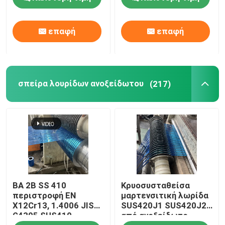
ολίσθητο Εμφασμένο
Τετράγωνη πλάκα
φύλλο
3*1500*3000mm
επαφή
επαφή
σπείρα λουρίδων ανοξείδωτου
(217)
BA 2B SS 410
Κρυοσυσταθείσα
περιστροφή EN
μαρτενσιτική λωρίδα
X12Cr13, 1.4006 JIS
SUS420J1 SUS420J2
G4305 SUS410
από ανοξείδωτο