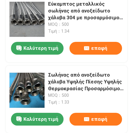
Εύκαμπτος μεταλλικός
σωλήνας από ανοξείδωτο
Άλλες χημικές ουσίες
χάλυβα 304 με προσαρμόσιμο
μήκος και διάμετρο για υψηλή
MOQ：500
πίεση λειτουργίας (10-35MPa)
Κράμα Monel
Τιμή：1.34
Καλύτερη τιμή
επαφή
Νιτρονικό κράμα
Κράμα Incoloy
Σωλήνας από ανοξείδωτο
χάλυβα Υψηλής Πίεσης Υψηλής
Κράμα Inconel
Θερμοκρασίας Προσαρμόσιμο
Μέγεθος Ανοξείδωτο Φύλλο
MOQ：500
Τιμή：1.33
Σύνθεση τιτανίου
Καλύτερη τιμή
επαφή
Υλικό χαλκού