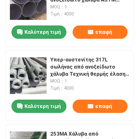
A790/790M Υψηλής αντοχής σε
MOQ：1
διάβρωση
Τιμή：4000
Ελασματοποιημένο εν ψυχρώ φύλλο ανοξείδωτου
Καλύτερη τιμή
επαφή
Καυτός - κυλημένο πιάτο ανοξείδωτου
Ελεγμένο πιάτο ανοξείδωτου
Υπερ-αυστενίτης 317L
σωλήνας από ανοξείδωτο
χάλυβα Τεχνική θερμής έλασης
σπείρα λουρίδων ανοξείδωτου
Ανθεκτικός στη διάβρωση
MOQ：1
άψογος σωλήνας
Τιμή：4000
Ενωμένος στενά ανοξείδωτο σωλήνας
Καλύτερη τιμή
επαφή
Άνευ ραφής σωλήνας ανοξείδωτου
253MA Χάλυβα από
Ανοξείδωτο γύρω από το φραγμό