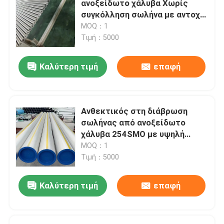
ανοξείδωτο χάλυβα Χωρίς
συγκόλληση σωλήνα με αντοχή
φραγμός γωνίας ανοξείδωτου
σε υψηλές θερμοκρασίες,
MOQ：1
αντοχή στη διάβρωση και
Τιμή：5000
αυστενική δομή
Επίπεδος φραγμός ανοξείδωτου
Καλύτερη τιμή
επαφή
Άξονα U από ανοξείδωτο χάλυβα
Ανθεκτικός στη διάβρωση
τετραγωνική ράβδος από ανοξείδωτο χάλυβα
σωλήνας από ανοξείδωτο
χάλυβα 254SMO με υψηλή
περιεκτικότητα σε
MOQ：1
Χάλυβα από ανοξείδωτο χάλυβα
μολυβδένιο για εφαρμογές σε
Τιμή：5000
θαλασσινό νερό
διπλό ανοξείδωτο
Καλύτερη τιμή
επαφή
Κράμα Hastelloy