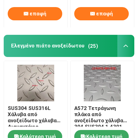
πλάτος
επαφή
επαφή
Ελεγμένο πιάτο ανοξείδωτου
(25)
SUS304 SUS316L
Α572 Τετράγωνη
Χάλυβα από
πλάκα από
ανοξείδωτο χάλυβα
ανοξείδωτο χάλυβα
Διαμαντένιο
304 SUS304 1.4301
τετράγωνο φύλλο μη
6mm 1220*2440mm
Καλύτερη τιμή
Καλύτερη τιμή