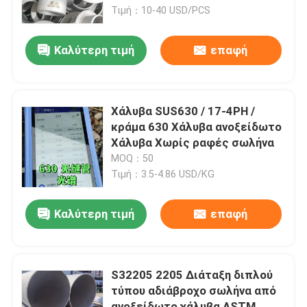
(Κοντός τύπος)
Τιμή：10-40 USD/PCS
Σχετικά με εμάς
Καλύτερη τιμή
επαφή
περιοδεία στο εργοστάσιο
Χάλυβα SUS630 / 17-4PH /
Έλεγχος ποιότητας
κράμα 630 Χάλυβα ανοξείδωτο
Χάλυβα Χωρίς ραφές σωλήνα
MOQ：50
Επικοινωνήστε μαζί μας
Τιμή：3.5-4.86 USD/KG
Ειδήσεις
Καλύτερη τιμή
επαφή
Υποθέσεις
S32205 2205 Διάταξη διπλού
τύπου αδιάβροχο σωλήνα από
Ζητήστε μια προσφορά
ανοξείδωτο χάλυβα ASTM