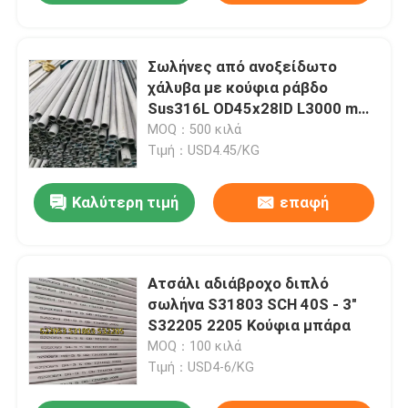
Σωλήνες από ανοξείδωτο
χάλυβα με κούφια ράβδο
Sus316L OD45x28ID L3000 mm
ASTM A276 TP316L
MOQ：500 κιλά
Τιμή：USD4.45/KG
Καλύτερη τιμή
επαφή
Ατσάλι αδιάβροχο διπλό
σωλήνα S31803 SCH 40S - 3"
S32205 2205 Κούφια μπάρα
MOQ：100 κιλά
Τιμή：USD4-6/KG