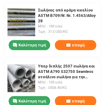
Σωλήνας από κράμα νικελίου
ASTM B709/W. Nr. 1.4563/Alloy
28
MOQ：100 κιλά
Τιμή：31.5 USD/KG
Καλύτερη τιμή
επαφή
Υπερ διπλής 2507 σωλήνα και
ASTM A790 S32750 Seamless
ατσάλινο σωλήνα για την
πετρελαϊκή και φυσική
MOQ：100 κιλά
ενέργεια βιομηχανία
Τιμή：USD6.45/KG
Καλύτερη τιμή
επαφή