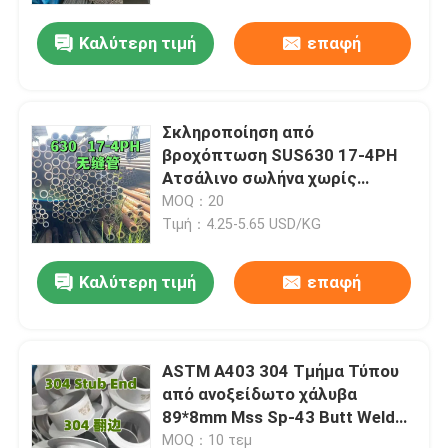
114mm
Καλύτερη τιμή
επαφή
Σκληροποίηση από
βροχόπτωση SUS630 17-4PH
Ατσάλινο σωλήνα χωρίς
συγκόλληση 630 Κούφια μπάρα
MOQ：20
με τεχνική ψυχρής σύρσης
Τιμή：4.25-5.65 USD/KG
Καλύτερη τιμή
επαφή
Σπίτι
ASTM A403 304 Τμήμα Τύπου
Προϊόντα
από ανοξείδωτο χάλυβα
89*8mm Mss Sp-43 Butt Weld
Lap Joint Τμήμα Τύπου Τύπου
Βίντεο
MOQ：10 τεμ