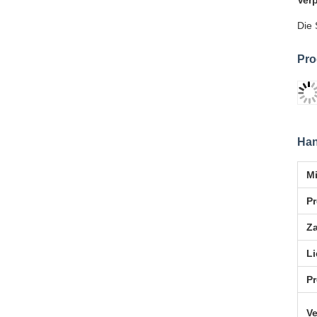
Verp
Die 
Pro
Han
M
Pr
Z
Li
P
V