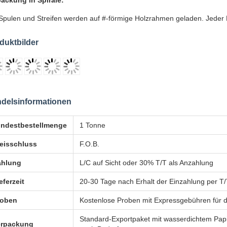
ackung in Spirale:
Spulen und Streifen werden auf #-förmige Holzrahmen geladen. Jeder
duktbilder
delsinformationen
indestbestellmenge
1 Tonne
eisschluss
F.O.B.
ahlung
L/C auf Sicht oder 30% T/T als Anzahlung
eferzeit
20-30 Tage nach Erhalt der Einzahlung per T/
roben
Kostenlose Proben mit Expressgebühren für
Standard-Exportpaket mit wasserdichtem Papie
erpackung