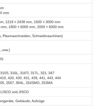
 mm
 80 mm
 mm, 1219 × 2438 mm, 1500 × 3000 mm
0 mm, 1800 × 6000 mm, 2000 × 6000 mm
n, Plasmaschneiden, Schneidmaschinen)
, usw.)
IS
 310S, 316L, 316Ti, 317L, 321, 347
410, 420, 430, 431, 439, 441, 443, 444
2205, 2507, 904L, 254SMO, 253MA
 LISCO und JISCO
chengeräte, Gebäude, Aufzüge