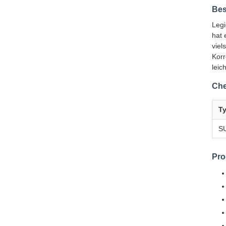
Bes
Legi
hat 
viel
Korr
leic
Ch
T
S
Pr