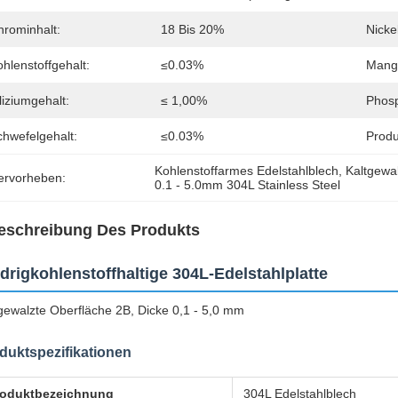
hrominhalt:
18 Bis 20%
Nickel
hlenstoffgehalt:
≤0.03%
Manga
liziumgehalt:
≤ 1,00%
Phosp
chwefelgehalt:
≤0.03%
Produ
Kohlenstoffarmes Edelstahlblech
, 
Kaltgewal
ervorheben:
0.1 - 5.0mm 304L Stainless Steel
eschreibung Des Produkts
drigkohlenstoffhaltige 304L-Edelstahlplatte
gewalzte Oberfläche 2B, Dicke 0,1 - 5,0 mm
duktspezifikationen
roduktbezeichnung
304L Edelstahlblech