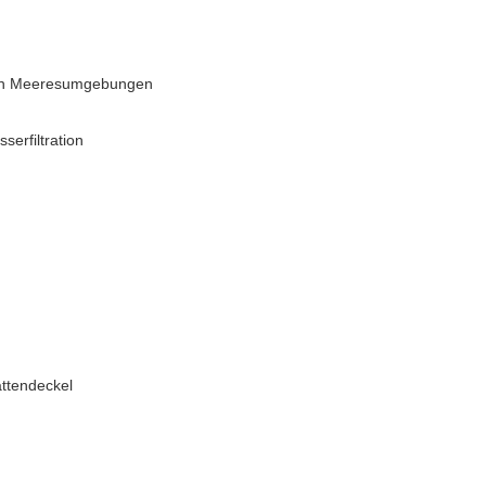
n in Meeresumgebungen
erfiltration
attendeckel