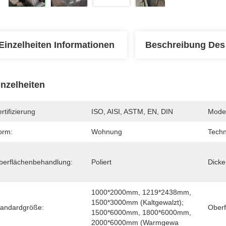
Einzelheiten Informationen
Beschreibung Des
inzelheiten
rtifizierung
ISO, AISI, ASTM, EN, DIN
Mode
orm:
Wohnung
Techn
berflächenbehandlung:
Poliert
Dicke
1000*2000mm, 1219*2438mm, 
1500*3000mm (kaltgewalzt); 
tandardgröße:
Oberf
1500*6000mm, 1800*6000mm, 
2000*6000mm (warmgewa