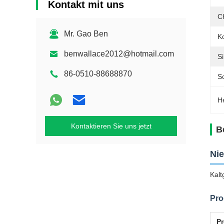
Kontakt mit uns
C
Mr. Gao Ben
Ko
benwallace2012@hotmail.com
Si
86-0510-88688870
S
H
Kontaktieren Sie uns jetzt
B
Nie
Kalt
Pro
P