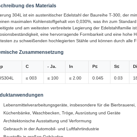
chreibung des Materials
erung 304L ist ein austenitischer Edelstahl der Baureihe T-300, der 
einen maximalen Kohlenstoffgehalt von 0,030%, was ihn zum Standard "1
seitigste und am weitesten verbreitete Legierung der Edelstahlfamilie i
osionsbeständigkeit, eine hervorragende Formbarkeit und eine hohe Hers
htesten zu schweißenden hochlegierten Stähle und können durch alle 
emische Zusammensetzung
yp
C
- Ja.
In
P≤
S≤
D
US304L
≤ 003
≤ 100
≤ 2.00
0.045
0.03
18
oduktanwendungen
Lebensmittelverarbeitungsgeräte, insbesondere für die Bierbrauerei,
Küchenbänke, Waschbecken, Tröge, Ausrüstung und Geräte
Architektonische Ausstattung und Verformung
Gebrauch in der Automobil- und Luftfahrtindustrie
Baustoffe in großen Gebäuden