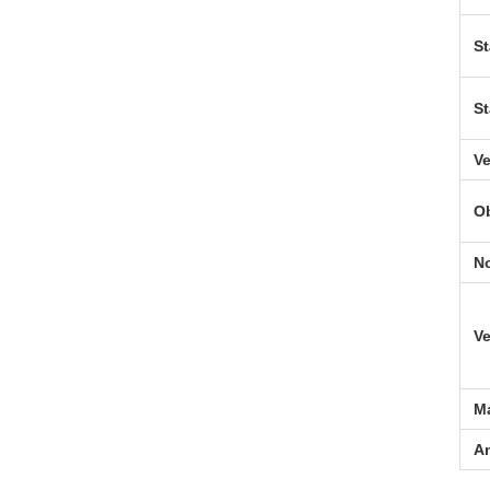
St
S
Ve
O
N
V
M
A