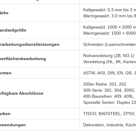
Kaltgewalzt: 0,3 mm bis 3
ärke
Warmgewalzt: 3,0 mm bis
Kaltgewalzt: 1000 × 2000
tandardgröße
Warmgewalzt: 1500 × 600
rarbeitungsdienstleistungen
Schneiden (Laserschneide
Rohveredelung (2B, NO.1)
berflächenbearbeitung
Veredelung (HL, 8K, Karten
ormen
ASTM, AISI, DIN, EN, GB, J
200er Reihe: 201, 202
300-Serie: 301, 304, 309S,
erfügbare Abschlüsse
400-Baureihen: 409, 409L, 
Spezielle Sorten: Duplex 
arken
TISCO, BAOSTEEL, ZPSS,
nwendungen
Dekoration, Industrie, Kü