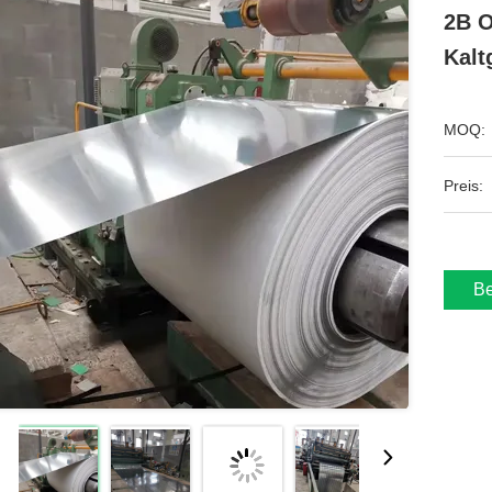
2B O
Kalt
MOQ:
Preis:
Be