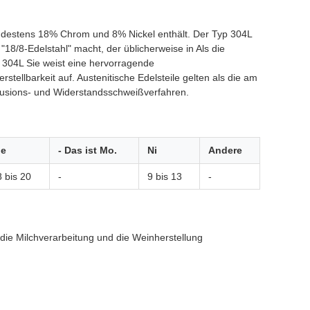
mindestens 18% Chrom und 8% Nickel enthält. Der Typ 304L
8/8-Edelstahl" macht, der üblicherweise in Als die
st 304L Sie weist eine hervorragende
tellbarkeit auf. Austenitische Edelsteile gelten als die am
Fusions- und Widerstandsschweißverfahren.
ie
- Das ist Mo.
Ni
Andere
 bis 20
-
9 bis 13
-
 die Milchverarbeitung und die Weinherstellung