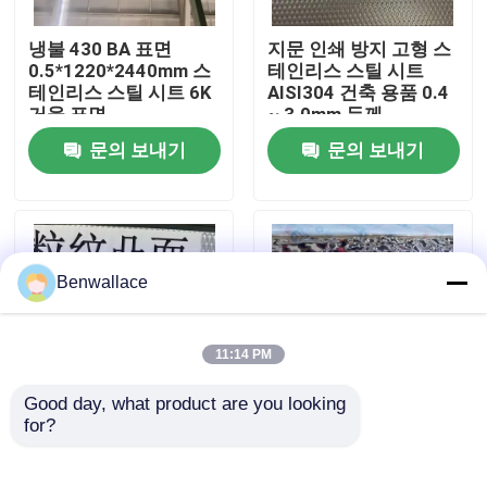
냉불 430 BA 표면
지문 인쇄 방지 고형 스
우리 에 관한 것
0.5*1220*2440mm 스
테인리스 스틸 시트
테인리스 스틸 시트 6K
AISI304 건축 용품 0.4
거울 표면
~ 3.0mm 두께
공장 투어
문의 보내기
문의 보내기
품질 관리
저희와 연락
Benwallace
뉴스
11:14 PM
Good day, what product are you looking 
사건
for?
우수한 내마모성과 장
거울 금색 물 물 물결 스
식용 엠보싱 표면을 갖
테인리스 스틸 시트
춘 AISI304 스테인리스
AISI304 AISI316L 천장
인용 을 요청 하십시오