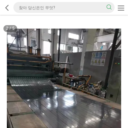
2
/
5