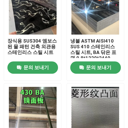
장식용 SUS304 엠보스
냉불 ASTM AISI410
된 물 패턴 건축 외관용
SUS 410 스테인리스
스테인리스 스틸 시트
스틸 시트, BA 닦은 표
면 0.8*1220*2440
문의 보내기
문의 보내기
집
제품
비디오