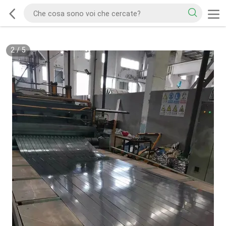
2
/
5