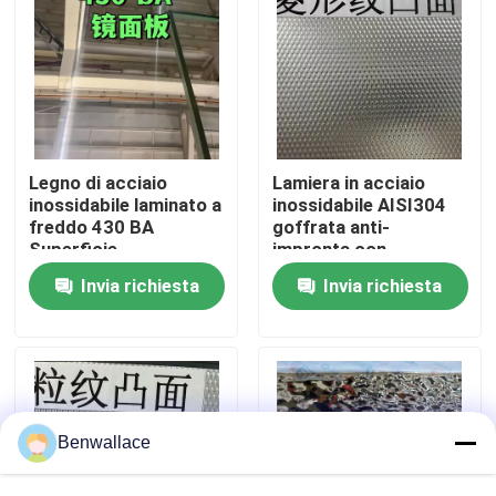
Su di noi
visita della fabbrica
Legno di acciaio
Lamiera in acciaio
Controllo della qualità
inossidabile laminato a
inossidabile AISI304
freddo 430 BA
goffrata anti-
Superficie
impronta con
0,5*1220*2440 mm
spessore da 0,4 a 3,0
Contattaci
Invia richiesta
Invia richiesta
con superficie a
mm per applicazioni
specchio 6K
architettoniche
Notizie
Casi
Benwallace
Chiedi un preventivo