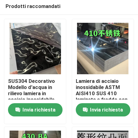
Prodotti raccomandati
SUS304 Decorativo
Lamiera di acciaio
Modello d'acqua in
inossidabile ASTM
rilievo lamiera in
AISI410 SUS 410
Casa.
acciaio inossidabile
laminata a freddo con
per esterni
superficie lucidata BA
Invia richiesta
Invia richiesta
architettonici
0,8 * 1220 * 2440
Prodotti
Video