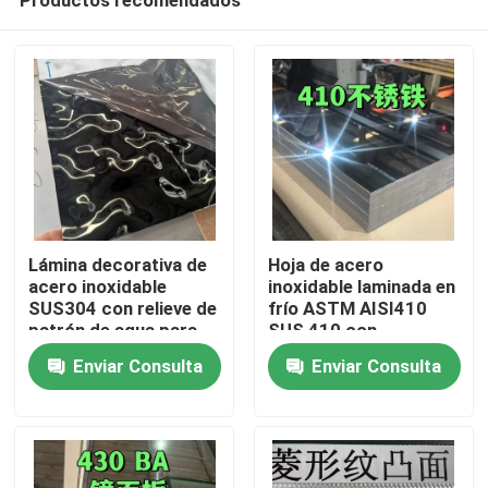
Lámina decorativa de
Hoja de acero
acero inoxidable
inoxidable laminada en
SUS304 con relieve de
frío ASTM AISI410
patrón de agua para
SUS 410 con
En casa
exteriores
superficie pulida BA
Enviar Consulta
Enviar Consulta
arquitectónicos
0,8*1220*2440
Productos
Los vídeos