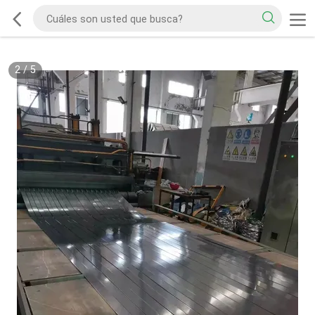
2
/
5