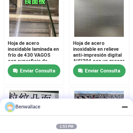
Sobre nosotros
recorrido por la fábrica
Hoja de acero
Hoja de acero
inoxidable laminada en
inoxidable en relieve
Control de calidad
frío de 430 VAGOS
anti-impresión digital
con superficie de
AISI304 con un grosor
0,5*1220*2440 mm
de 0,4 a 3,0 mm para
Enviar Consulta
Enviar Consulta
con superficie de
aplicaciones
Contacta con nosotros
espejo 6K
arquitectónicas
Noticias
Benwallace
Casos de trabajo
1:53 PM
Solicitar una cita