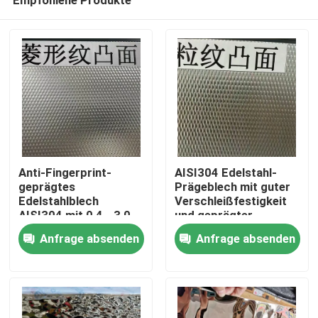
Anti-Fingerprint-
AISI304 Edelstahl-
geprägtes
Prägeblech mit guter
Edelstahlblech
Verschleißfestigkeit
AISI304 mit 0,4 - 3,0
und geprägter
Zu Hause
mm Dicke für
Oberfläche für
Anfrage absenden
Anfrage absenden
architektonische
dekorative
Anwendungen
Anwendungen
Produkte
Videos