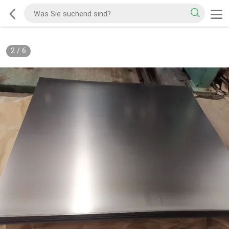
2
/
6