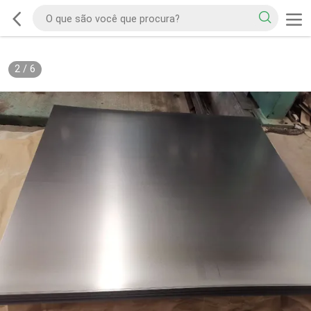
2
/
6