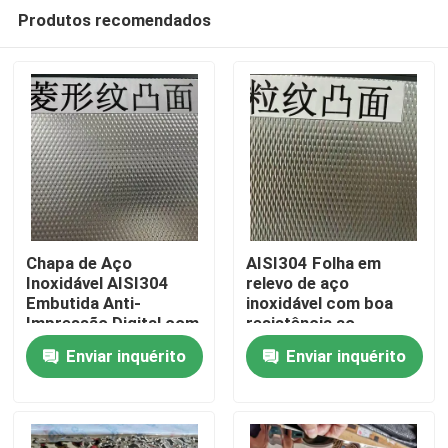
Produtos recomendados
Chapa de Aço
AISI304 Folha em
Inoxidável AISI304
relevo de aço
Embutida Anti-
inoxidável com boa
Para casa
Impressão Digital com
resistência ao
Espessura de 0,4 - 3,0
desgaste e superfície
Enviar inquérito
Enviar inquérito
mm para Aplicações
em relevo para
Produtos
Arquitetônicas
aplicações
decorativas
Vídeos