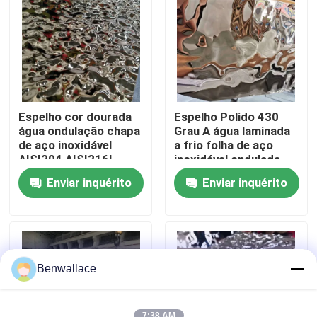
Sobre nós
Visita à fábrica
Espelho cor dourada
Espelho Polido 430
Controle de qualidade
água ondulação chapa
Grau A água laminada
de aço inoxidável
a frio folha de aço
AISI304 AISI316L
inoxidável ondulada
para decoração de
com cor PVD
Contacte-nos
Enviar inquérito
Enviar inquérito
teto
Notícias
Casos
Benwallace
Solicite um orçamento
7:38 AM