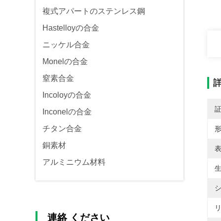
複式アパートのステンレス鋼
Hastelloyの合金
ニッケル合金
Monelの合金
窒素合金
Incoloyの合金
Inconelの合金
チタン合金
形
銅素材
表
アルミニウム材料
生
シ
リ
連絡 ください