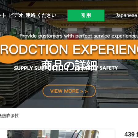
ント
ビデオ
連絡 ください
引用
Japanese
商品の詳細
と低熱膨張性
43