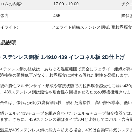
ロムの内容:
17.00～19.00
チタ
張力:
455
降伏強
イライト:
フェライト組織ステンレス鋼板
, 
耐粒界腐食
製品説明
9 ステンレス鋼板 1.4910 439 インコネル板 2D仕上げ
9ステンレス鋼の組成は、あらゆる温度範囲で完全にフェライト組織が
溶接後の延性低下がなく、粒界腐食に対する優れた耐性を発揮します。
後の脆性マルテンサイト形成や溶接状態での粒界腐食感受性に弱い430
、439ステンレス鋼は延性や耐食性を回復させるための溶接後焼きな
合金は、優れた耐応力腐食割れ性、優れた溶接性、高い熱伝導率、低い
鋼シェルと439チューブを組み合わせたシェル＆チューブ熱交換器で
ます。さらに、439ステンレス鋼はタイプ304と比較してコバルト含
温度が409ステンレス鋼の能力を超える場合、439は自動車排気シス