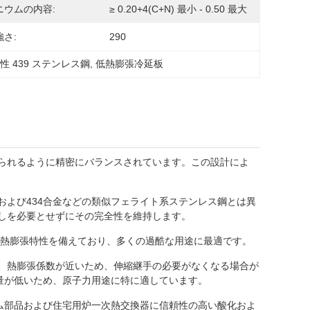
ニウムの内容:
≥ 0.20+4(C+N) 最小 - 0.50 最大
さ:
290
性 439 ステンレス鋼
, 
低熱膨張冷延板
得られるように精密にバランスされています。この設計によ
および434合金などの類似フェライト系ステンレス鋼とは異
ましを必要とせずにその完全性を維持します。
熱膨張特性を備えており、多くの過酷な用途に最適です。
は、熱膨張係数が近いため、伸縮継手の必要がなくなる場合が
有量が低いため、原子力用途に特に適しています。
テム部品および住宅用炉一次熱交換器に信頼性の高い酸化およ