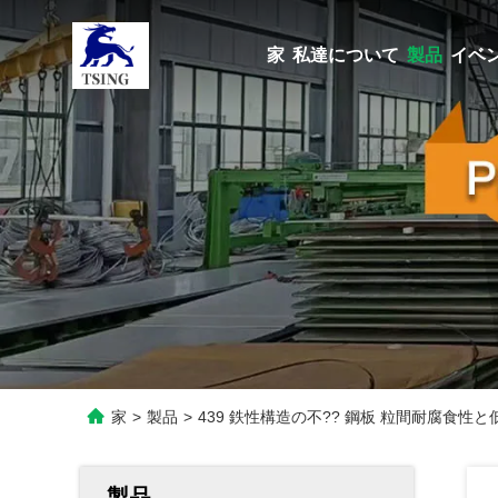
家
私達について
製品
イベ
家
>
製品
>
439 鉄性構造の不?? 鋼板 粒間耐腐食性
製品