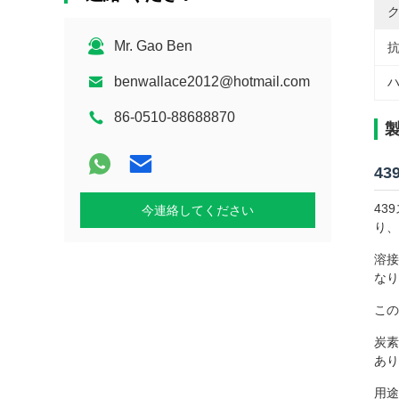
ク
Mr. Gao Ben
抗
benwallace2012@hotmail.com
ハ
86-0510-88688870
43
43
今連絡してください
り、
溶接
なり
この
炭素
あり
用途