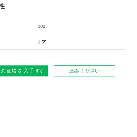
性
100
1.55
 の 価格 を 入手 する
連絡 ください