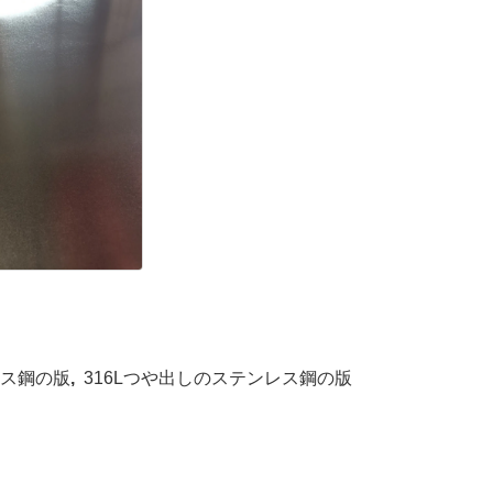
レス鋼の版
,
316Lつや出しのステンレス鋼の版