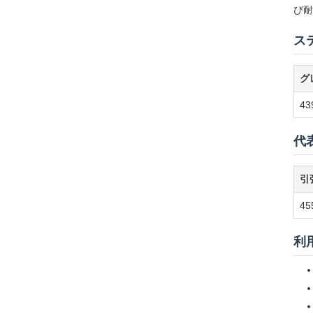
び耐
ス
グ
43
代
引
45
利