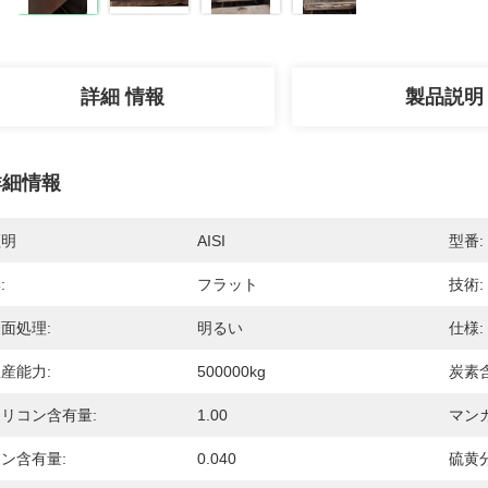
詳細 情報
製品説明
詳細情報
証明
AISI
型番:
:
フラット
技術:
面処理:
明るい
仕様:
産能力:
500000kg
炭素
リコン含有量:
1.00
マン
ン含有量:
0.040
硫黄分