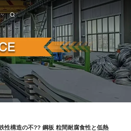
9 鉄性構造の不?? 鋼板 粒間耐腐食性と低熱