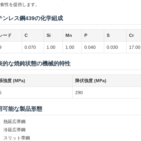
食性を提供します。
テンレス鋼439の化学組成
レード
C
Si
Mn
P
S
Cr
9
0.070
1.00
1.00
0.040
0.030
17.0
表的な焼鈍状態の機械的特性
張強度 (MPa)
降伏強度 (MPa)
5
290
用可能な製品形態
熱延広帯鋼
冷延広帯鋼
スリット帯鋼