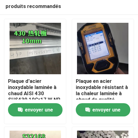
produits recommandés
Plaque d'acier
Plaque en acier
inoxydable laminée à
inoxydable résistant à
chaud AISI 430
la chaleur laminée à
À la maison
SUS430 10Cr17 W.NR
chaud de qualité
1.4016 Surface NO.1
253MA / S30815 avec
envoyer une
envoyer une
10*1500*6000
surface de décapage
Produits
demande
demande
Vidéos