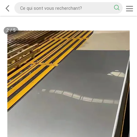
3
/
5