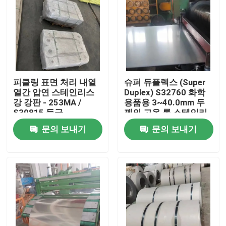
피클링 표면 처리 내열
슈퍼 듀플렉스 (Super
열간 압연 스테인리스
Duplex) S32760 화학
강 강판 - 253MA /
용품용 3~40.0mm 두
S30815 등급
께의 고온 롤 스테인리
스 스틸 판
문의 보내기
문의 보내기
집
제품
비디오