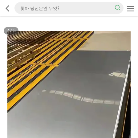
2
/
5