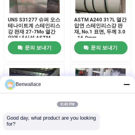
우리 에 관한 것
UNS S31277 슈퍼 오스
ASTM A240 317L 열간
테나이트계 스테인리스
압연 스테인리스강 판
강 판재 27-7Mo 열간
재, No.1 표면, 두께 3.0
공장 투어
압연 내식성 ASTM
- 16.0mm
A240
문의 보내기
문의 보내기
품질 관리
저희와 연락
Benwallace
뉴스
9:40 PM
사건
Good day, what product are you looking 
for?
부식 방지 열간 압연 고
고온 롤드 듀플렉스
강도 듀플렉스 2205 스
2205 스테인리스 스틸
인용 을 요청 하십시오