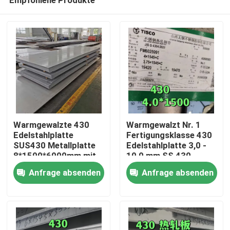
Warmgewalzte 430
Warmgewalzt Nr. 1
Edelstahlplatte
Fertigungsklasse 430
SUS430 Metallplatte
Edelstahlplatte 3,0 -
8*1500*6000mm mit
10,0 mm SS 430
Zu Hause
NO.1 Oberfläche
Platte von TISCO
Anfrage absenden
Anfrage absenden
Produkte
Videos