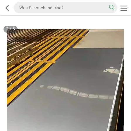
2
/
5