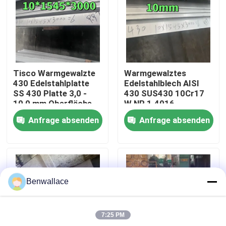
Über uns
Werksbesichtigung
Tisco Warmgewalzte
Warmgewalztes
430 Edelstahlplatte
Edelstahlblech AISI
Qualitätskontrolle
SS 430 Platte 3,0 -
430 SUS430 10Cr17
10,0 mm Oberfläche
W.NR 1.4016
Nr. 1
10*1500*6000
Anfrage absenden
Anfrage absenden
Oberfläche NO.1
Kontakt mit uns
Neuigkeiten
Benwallace
Rechtssachen
7:25 PM
Bitte um ein Angebot