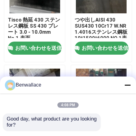
わたしたち に つい て
Tisco 熱延 430 ステン
つや出しAISI 430
レス鋼板 SS 430 プレ
SUS430 10Cr17 W.NR
ート 3.0 - 10.0mm
1.4016ステンレス鋼板
工場ツアー
No.1 表面
10*1500*6000 NO.1表
面
お問い合わせを送信
お問い合わせを送信
品質管理
連絡 ください
Benwallace
ニュース
4:08 PM
事件
Good day, what product are you looking 
for?
耐熱熱熱巻き 253MA /
スーパーデュプレック
S30815 ステンレス鋼
ス S32760 化学用用
引金 を 求め て ください