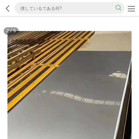
2
/
5