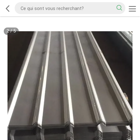
2
/
5