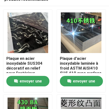
Plaque en acier
Plaque d'acier
inoxydable SUS304
inoxydable laminée à
décoratif en relief
froid ASTM AISI410
pour l'extérieur
SUS 410 avec surface
À la maison
architectural
polissée BA
envoyer une
envoyer une
0,8*1220*2440
demande
demande
Produits
Vidéos