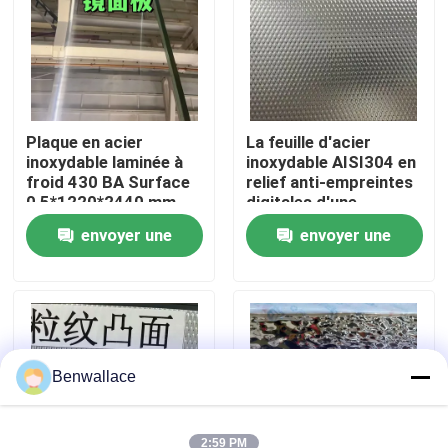
À propos de nous
visite de l'usine
Plaque en acier
La feuille d'acier
inoxydable laminée à
inoxydable AISI304 en
froid 430 BA Surface
relief anti-empreintes
Contrôle de la qualité
0,5*1220*2440 mm
digitales d'une
avec surface miroir 6K
épaisseur de 0,4 à 3,0
envoyer une
envoyer une
mm pour les
Nous contacter
applications
demande
demande
architecturales
Nouvelles
Les affaires
Benwallace
Demandez un devis
2:59 PM