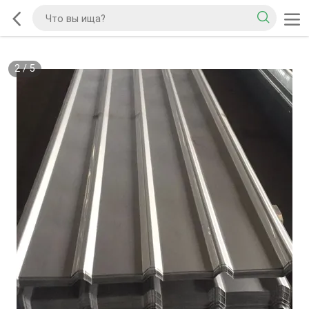
2
/
5