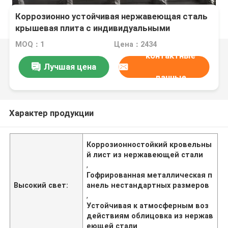
Коррозионно устойчивая нержавеющая сталь
крышевая плита с индивидуальными
размерами и устойчивой к погодным условиям
MOQ：1
Цена：2434
гофрированной металлической панелью
контактные
Лучшая цена
данные
Характер продукции
Коррозионностойкий кровельны
й лист из нержавеющей стали
,
Гофрированная металлическая п
Высокий свет:
анель нестандартных размеров
,
Устойчивая к атмосферным воз
действиям облицовка из нержав
еющей стали