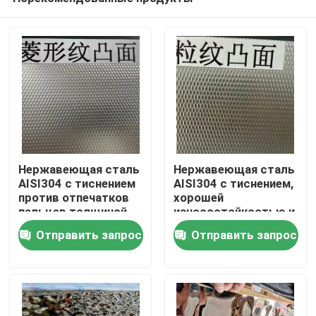
Нержавеющая сталь
Нержавеющая сталь
AISI304 с тиснением
AISI304 с тиснением,
против отпечатков
хорошей
пальцев толщиной
износостойкостью и
Домой
0,4 - 3,0 мм для
рельефной
Отправить запрос
Отправить запрос
архитектурных
поверхностью для
применений
декоративных
Продукты
применений
Видеозаписи