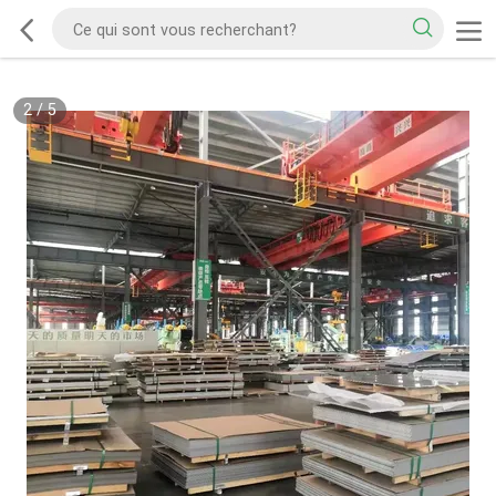
2
/
5