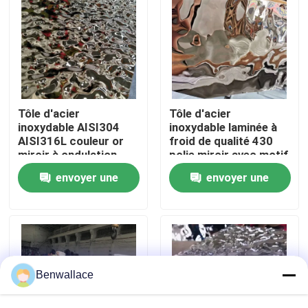
À propos de nous
visite de l'usine
Tôle d'acier
Tôle d'acier
Contrôle de la qualité
inoxydable AISI304
inoxydable laminée à
AISI316L couleur or
froid de qualité 430
miroir à ondulation
polie miroir avec motif
d'eau pour décoration
ondulation d'eau et
Nous contacter
envoyer une
envoyer une
de plafond
revêtement PVD
couleur
demande
demande
Nouvelles
Les affaires
Benwallace
Demandez un devis