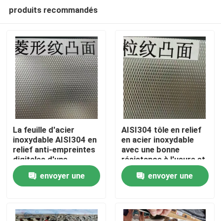
produits recommandés
La feuille d'acier
AISI304 tôle en relief
inoxydable AISI304 en
en acier inoxydable
relief anti-empreintes
avec une bonne
À la maison
digitales d'une
résistance à l'usure et
épaisseur de 0,4 à 3,0
une surface en relief
envoyer une
envoyer une
mm pour les
pour applications
Produits
applications
décoratives
demande
demande
architecturales
Vidéos