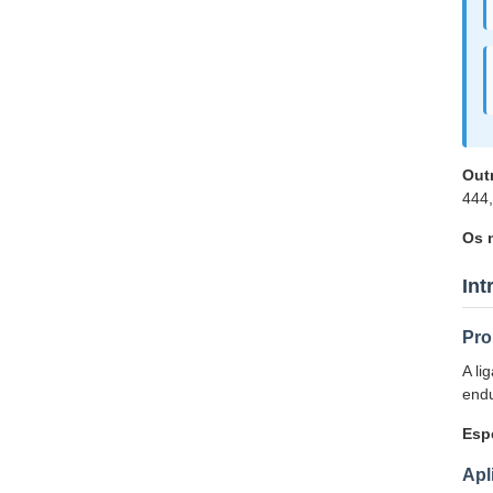
Out
444,
Os 
Int
Pro
A li
endu
Esp
Apl