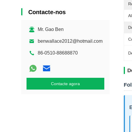
R
Contacte-nos
A
D
Mr. Gao Ben
C
benwallace2012@hotmail.com
86-0510-88688870
D
D
Contacte agora
Fo
E