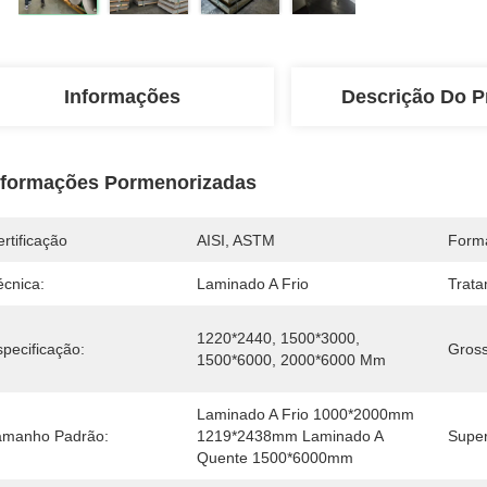
Informações
Descrição Do P
nformações Pormenorizadas
rtificação
AISI, ASTM
Form
écnica:
Laminado A Frio
Trata
1220*2440, 1500*3000, 
pecificação:
Gross
1500*6000, 2000*6000 Mm
Laminado A Frio 1000*2000mm 
amanho Padrão:
1219*2438mm Laminado A 
Super
Quente 1500*6000mm