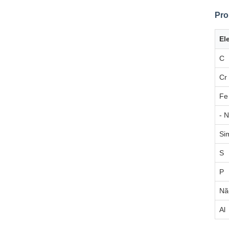
Pro
El
C
Cr
Fe
- 
Si
S
P
Nã
Al