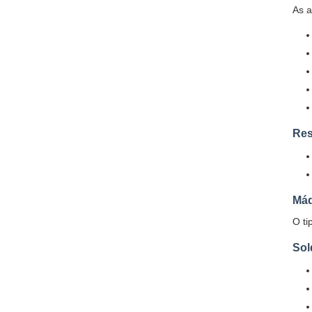
As a
Res
Máq
O ti
Sol