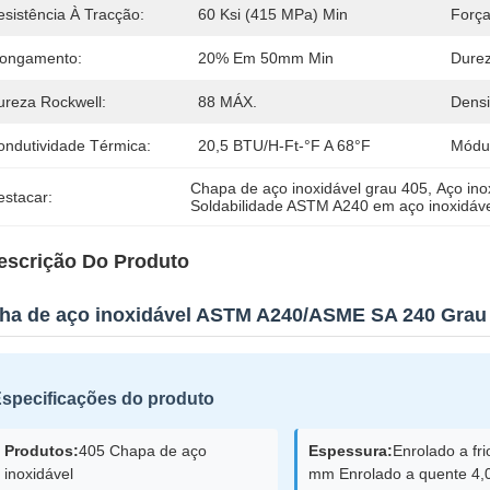
esistência À Tracção:
60 Ksi (415 MPa) Min
Força
longamento:
20% Em 50mm Min
Durez
ureza Rockwell:
88 MÁX.
Densi
ondutividade Térmica:
20,5 BTU/h-Ft-°F A 68°F
Módul
Chapa de aço inoxidável grau 405
, 
Aço ino
estacar:
Soldabilidade ASTM A240 em aço inoxidáv
escrição Do Produto
lha de aço inoxidável ASTM A240/ASME SA 240 Grau
specificações do produto
Produtos:
405 Chapa de aço
Espessura:
Enrolado a fri
inoxidável
mm Enrolado a quente 4,