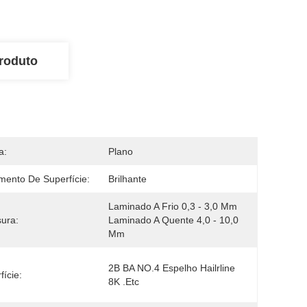
roduto
a:
Plano
mento De Superfície:
Brilhante
Laminado A Frio 0,3 - 3,0 Mm 
ura:
Laminado A Quente 4,0 - 10,0 
Mm
2B BA NO.4 Espelho Hailrline 
fície:
8K .etc