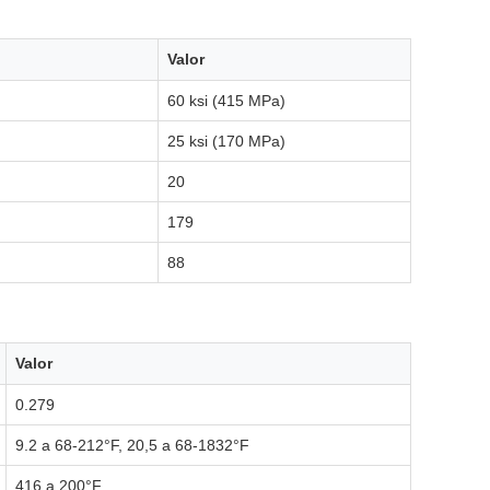
Valor
60 ksi (415 MPa)
25 ksi (170 MPa)
20
179
88
Valor
0.279
9.2 a 68-212°F, 20,5 a 68-1832°F
416 a 200°F