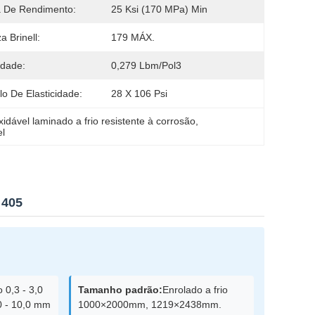
 De Rendimento:
25 Ksi (170 MPa) Min
a Brinell:
179 MÁX.
dade:
0,279 Lbm/pol3
o De Elasticidade:
28 X 106 Psi
xidável laminado a frio resistente à corrosão
, 
el
 405
o 0,3 - 3,0
Tamanho padrão:
Enrolado a frio
0 - 10,0 mm
1000×2000mm, 1219×2438mm.