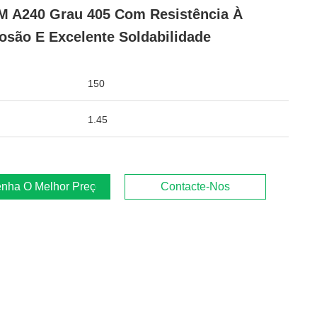
 A240 Grau 405 Com Resistência À
osão E Excelente Soldabilidade
150
1.45
nha O Melhor Preço
Contacte-Nos