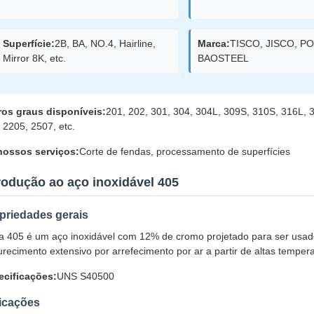
Superfície:
2B, BA, NO.4, Hairline,
Marca:
TISCO, JISCO, P
Mirror 8K, etc.
BAOSTEEL
ros graus disponíveis:
201, 202, 301, 304, 304L, 309S, 310S, 316L, 3
 2205, 2507, etc.
nossos serviços:
Corte de fendas, processamento de superfícies
rodução ao aço inoxidável 405
priedades gerais
ga 405 é um aço inoxidável com 12% de cromo projetado para ser usa
recimento extensivo por arrefecimento por ar a partir de altas tempera
ecificações:
UNS S40500
icações