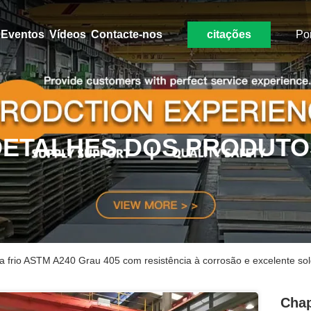
Eventos
Vídeos
Contacte-nos
citações
Po
DETALHES DOS PRODUTO
a frio ASTM A240 Grau 405 com resistência à corrosão e excelente sol
Chap