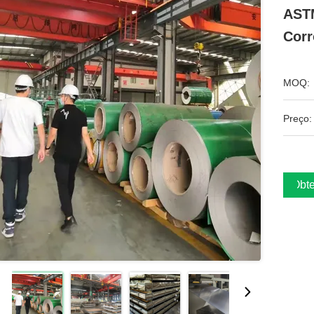
ASTM
Corr
MOQ:
Preço:
Obte