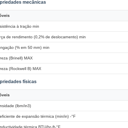
priedades mecânicas
óveis
sistência à tração min
rça de rendimento (0,2% de deslocamento) min
ongação (% em 50 mm) min
reza (Brinell) MAX
reza (Rockwell B) MAX
priedades físicas
óveis
nsidade (lbm/in3)
eficiente de expansão térmica (min/in) -°F
nductividade térmica BTU/hr-ft-°F