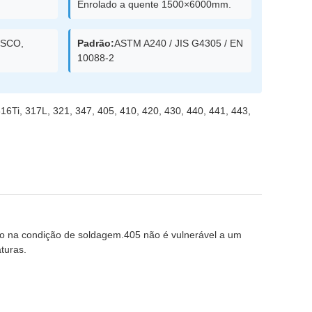
Enrolado a quente 1500×6000mm.
OSCO,
Padrão:
ASTM A240 / JIS G4305 / EN
10088-2
16Ti, 317L, 321, 347, 405, 410, 420, 430, 440, 441, 443,
do na condição de soldagem.405 não é vulnerável a um
turas.