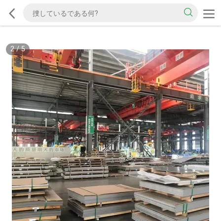
2
/
5