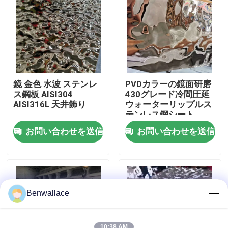
わたしたち に つい て
工場ツアー
鏡 金色 水波 ステンレ
PVDカラーの鏡面研磨
品質管理
ス鋼板 AISI304
430グレード冷間圧延
AISI316L 天井飾り
ウォーターリップルス
テンレス鋼シート
連絡 ください
お問い合わせを送信
お問い合わせを送信
ニュース
事件
Benwallace
引金 を 求め て ください
10:38 AM