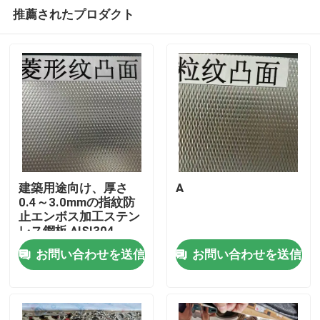
推薦されたプロダクト
建築用途向け、厚さ
A
0.4～3.0mmの指紋防
止エンボス加工ステン
家へ
レス鋼板 AISI304
お問い合わせを送信
お問い合わせを送信
製品
ビデオ