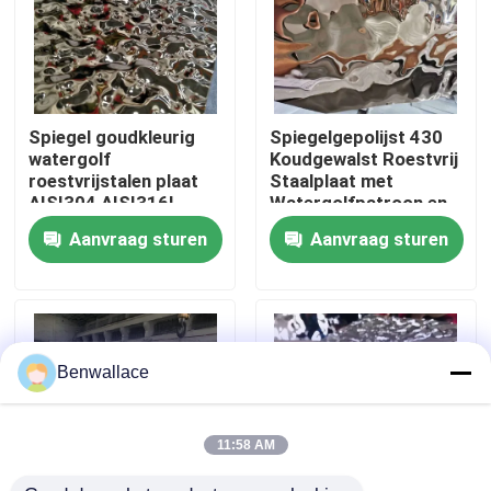
Over ons
fabriekstour
Spiegel goudkleurig
Spiegelgepolijst 430
watergolf
Koudgewalst Roestvrij
roestvrijstalen plaat
Staalplaat met
Kwaliteitscontrole
AISI304 AISI316L
Watergolfpatroon en
voor plafonddecoratie
PVD-kleur
Aanvraag sturen
Aanvraag sturen
Neem contact met ons op
Nieuws
Benwallace
Gevallen
11:58 AM
Vraag een offerte