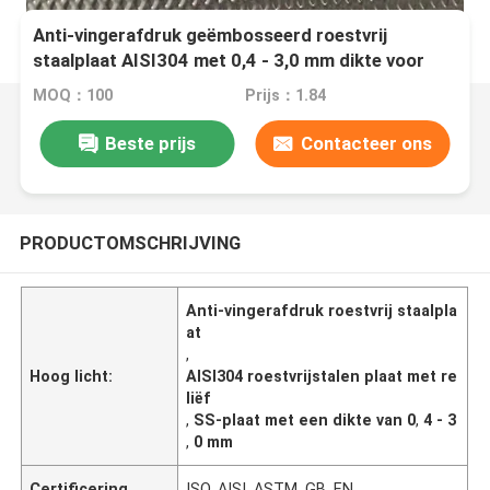
Anti-vingerafdruk geëmbosseerd roestvrij
staalplaat AISI304 met 0,4 - 3,0 mm dikte voor
architecturale toepassingen
MOQ：100
Prijs：1.84
Beste prijs
Contacteer ons
PRODUCTOMSCHRIJVING
Anti-vingerafdruk roestvrij staalpla
at
,
Hoog licht:
AISI304 roestvrijstalen plaat met re
liëf
,
SS-plaat met een dikte van 0
,
4 - 3
,
0 mm
Certificering
ISO, AISI, ASTM, GB, EN