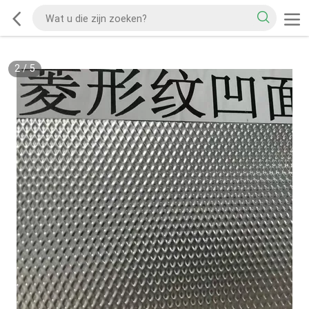
2
/
5