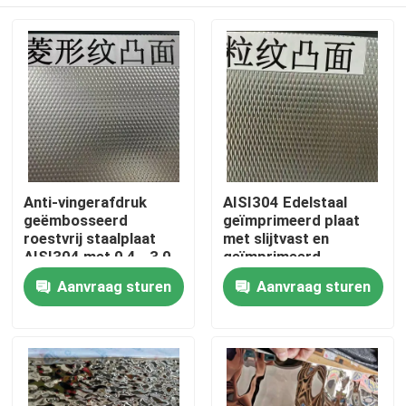
Anti-vingerafdruk
AISI304 Edelstaal
geëmbosseerd
geïmprimeerd plaat
roestvrij staalplaat
met slijtvast en
AISI304 met 0,4 - 3,0
geïmprimeerd
mm dikte voor
oppervlak voor
Huis
Aanvraag sturen
Aanvraag sturen
architecturale
decoratieve
toepassingen
toepassingen
Producten
Video's