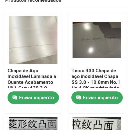
Chapa de Aço
Tisco 430 Chapa de
Inoxidável Laminada a
aço inoxidável Chapa
Quente Acabamento
SS 3.0 - 10.0mm No.1
Nº 1 Grau 430 3.0 -
No.4 8K quadriculada
Para casa
10.0mm Chapa SS da
laminada a frio
Enviar inquérito
Enviar inquérito
TISCO
Produtos
Vídeos