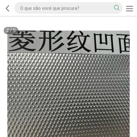
2
/
5