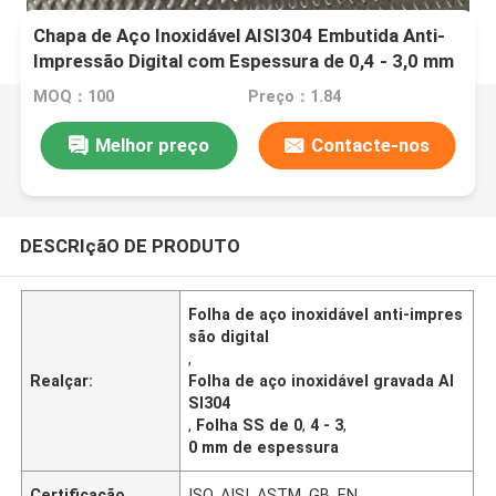
Chapa de Aço Inoxidável AISI304 Embutida Anti-
Impressão Digital com Espessura de 0,4 - 3,0 mm
para Aplicações Arquitetônicas
MOQ：100
Preço：1.84
Melhor preço
Contacte-nos
DESCRIçãO DE PRODUTO
Folha de aço inoxidável anti-impres
são digital
,
Realçar:
Folha de aço inoxidável gravada AI
SI304
,
Folha SS de 0
,
4 - 3
,
0 mm de espessura
Certificação
ISO, AISI, ASTM, GB, EN