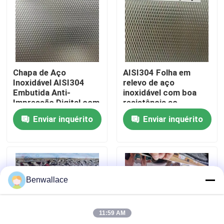
Sobre nós
Visita à fábrica
Chapa de Aço
AISI304 Folha em
Inoxidável AISI304
relevo de aço
Controle de qualidade
Embutida Anti-
inoxidável com boa
Impressão Digital com
resistência ao
Espessura de 0,4 - 3,0
desgaste e superfície
Enviar inquérito
Enviar inquérito
mm para Aplicações
em relevo para
Contacte-nos
Arquitetônicas
aplicações
decorativas
Notícias
Benwallace
Casos
11:59 AM
Solicite um orçamento