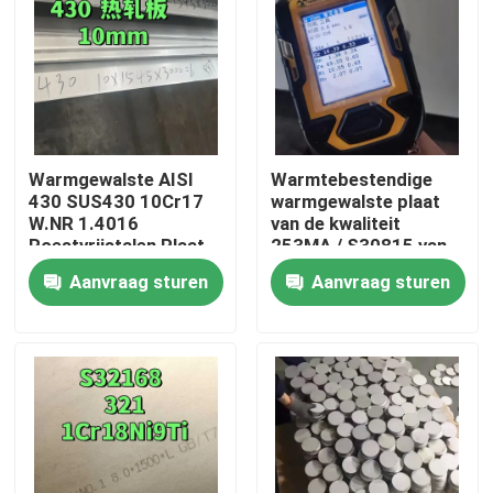
Warmgewalste AISI
Warmtebestendige
430 SUS430 10Cr17
warmgewalste plaat
W.NR 1.4016
van de kwaliteit
Roestvrijstalen Plaat
253MA / S30815 van
10*1500*6000 NO.1
roestvrij staal
Aanvraag sturen
Aanvraag sturen
Oppervlak
Huis
Producten
Video's