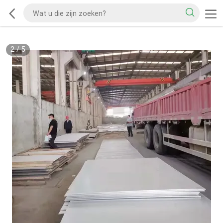
2
/
5