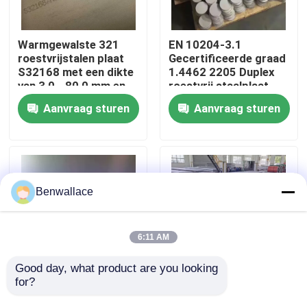
Over ons
Warmgewalste 321
EN 10204-3.1
roestvrijstalen plaat
Gecertificeerde graad
S32168 met een dikte
1.4462 2205 Duplex
fabriekstour
van 3,0 - 80,0 mm en
roestvrij staalplaat
corrosiebestendigheid
met warmgewalste
Aanvraag sturen
Aanvraag sturen
techniek
Kwaliteitscontrole
Neem contact met ons op
Benwallace
Nieuws
6:11 AM
Gevallen
Good day, what product are you looking 
for?
Warmgewalst NO.1
Warmgewalste 430
Oppervlak SS 321
roestvrijstalen plaat
Vraag een offerte