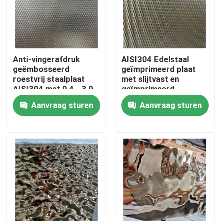
Anti-vingerafdruk
AISI304 Edelstaal
geëmbosseerd
geïmprimeerd plaat
roestvrij staalplaat
met slijtvast en
AISI304 met 0,4 - 3,0
geïmprimeerd
mm dikte voor
oppervlak voor
Aanvraag sturen
Aanvraag sturen
architecturale
decoratieve
toepassingen
toepassingen
Huis
Producten
Video's