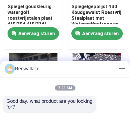
Spiegel goudkleurig
Spiegelgepolijst 430
watergolf
Koudgewalst Roestvrij
Over ons
roestvrijstalen plaat
Staalplaat met
AISI304 AISI316L
Watergolfpatroon en
voor plafonddecoratie
PVD-kleur
Aanvraag sturen
Aanvraag sturen
fabriekstour
Kwaliteitscontrole
Benwallace
Neem contact met ons op
7:23 AM
Nieuws
Good day, what product are you looking 
for?
JIS Gekeurd Gepolijst
304 Spiegel Water
Gevallen
Watergolf Roestvrij
Golvend Roestvrij
Staal Plaat 0,4 - 1,5
Staal Plaat Roségoud
mm Dikte voor
0.3-2.0mm
Vraag een offerte