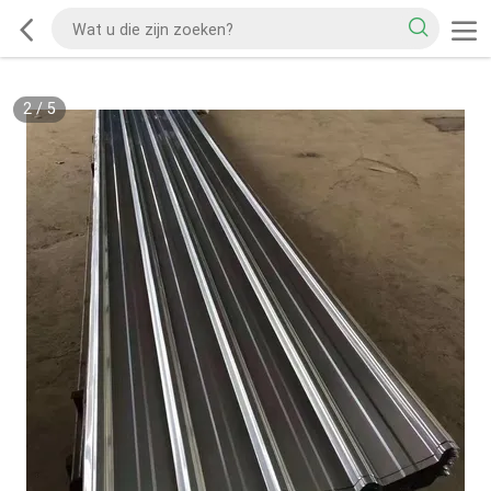
2
/
5